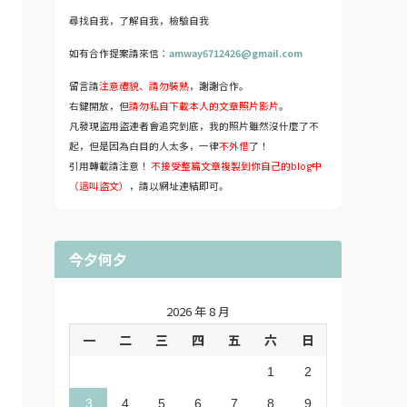
尋找自我，了解自我，檢驗自我
如有合作提案請來信：
amway6712426@gmail.com
留言請
注意禮貌、請勿裝熟
，謝謝合作。
右鍵開放，但
請勿私自下載本人的文章照片影片
。
凡發現盜用盜連者會追究到底，我的照片雖然沒什麼了不
起，但是因為白目的人太多，一律
不外借
了！
引用轉載請注意！
不接受整篇文章複製到你自己的blog中
（這叫盜文）
，請以網址連結即可。
今夕何夕
2026 年 8 月
一
二
三
四
五
六
日
1
2
3
4
5
6
7
8
9