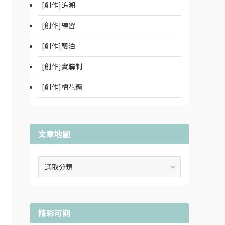
[創作]追溯
[創作]練習
[創作]飄泊
[創作]實聯制
[創作]棉花糖
文章地圖
文
章
地
圖
精彩可期