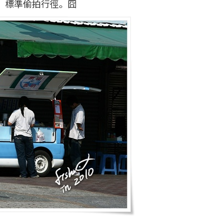
，標準偷拍行徑。囧