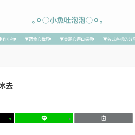
｡ㅇ○小魚吐泡泡○ㅇ｡
手作小物
▼蔬食心世界
▼美麗心得口袋書
▼各式各樣的分
呷冰去