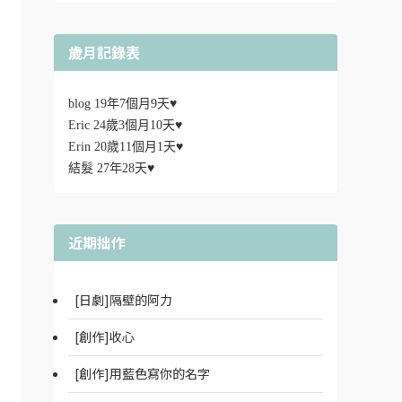
歲月記錄表
blog 19年7個月9天♥
Eric 24歲3個月10天♥
Erin 20歲11個月1天♥
結髮 27年28天♥
近期拙作
[日劇]隔壁的阿力
[創作]收心
[創作]用藍色寫你的名字