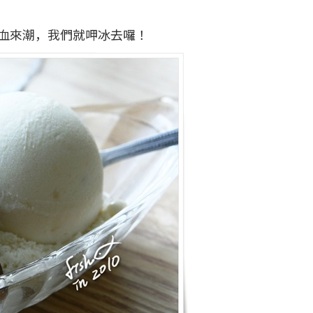
血來潮，我們就呷冰去囉！