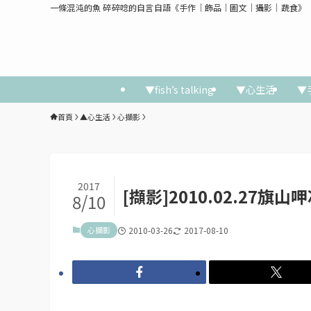
一條混沌的魚 碎碎唸的自言自語《手作│飾品│圖文│攝影│蔬食》
▼fish’s talking
▼心生活
▼
首頁
▲心生活
心擷影
2017
[擷影]2010.02.27旗山
8/10
心擷影
2010-03-26
2017-08-10