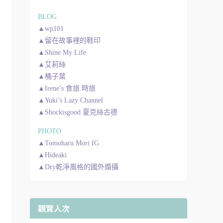
BLOG
▲wp101
▲留在故事裡的鞋印
▲Shine My Life
▲艾莉絲
▲桶子葉
▲Irene’s 食旅.時旅
▲Yuki’s Lazy Channel
▲Shockisgood 夏克絲古德
PHOTO
▲Tomoharu Mori IG
▲Hideaki
▲Dry乾淨風格的國外婚攝
觀覽人次