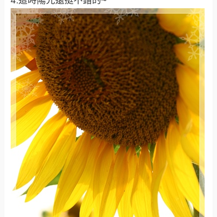
4.這時陽光還挺不錯的~