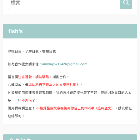
fish’s
尋找自我，了解自我，檢驗自我
如有合作提案請來信：
amway6712426@gmail.com
留言請
注意禮貌、請勿裝熟
，謝謝合作。
右鍵開放，但
請勿私自下載本人的文章照片影片
。
凡發現盜用盜連者會追究到底，我的照片雖然沒什麼了不起，但是因為白目的人太
多，一律
不外借
了！
引用轉載請注意！
不接受整篇文章複製到你自己的blog中（這叫盜文）
，請以網址
連結即可。