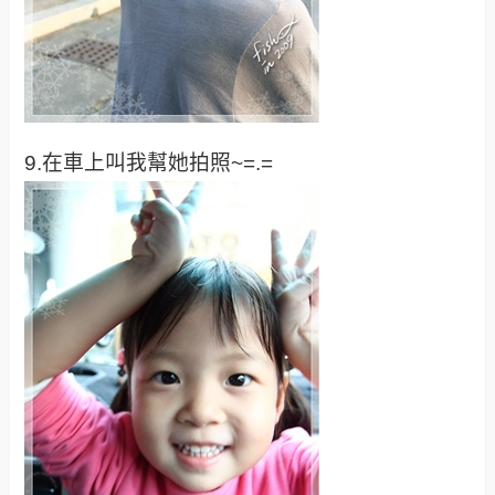
9.在車上叫我幫她拍照~=.=