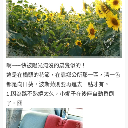
啊~~~快被陽光淹沒的感覺似的！
這是在橋頭的花節，在靠鄉公所那一區，清一色
都是向日葵，波斯菊則要再進去一點才有。
1.因為路不熟繞太久，小妮子在後座自動昏倒
了。囧