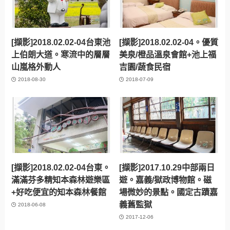
[擷影]2018.02.02-04台東池
[擷影]2018.02.02-04。優質
上伯朗大道。寒流中的層層
美泉/橙品溫泉會館+池上福
山嵐格外動人
吉園/蔬食民宿
2018-08-30
2018-07-09
[擷影]2018.02.02-04台東。
[擷影]2017.10.29中部兩日
滿滿芬多精知本森林遊樂區
遊。嘉義/獄政博物館。磁
+好吃便宜的知本森林餐館
場微妙的景點。國定古蹟嘉
義舊監獄
2018-06-08
2017-12-06