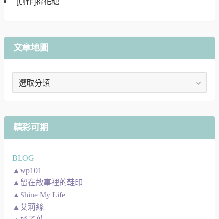
[創作]棉花糖
文章地圖
文
章
地
圖
精彩可期
BLOG
▲wp101
▲留在故事裡的鞋印
▲Shine My Life
▲艾莉絲