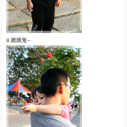
8.撒嬌鬼~