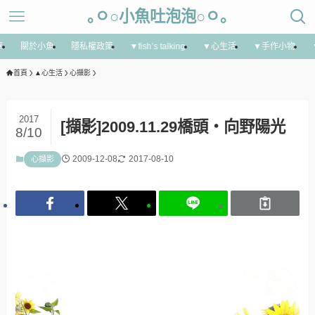
｡ㅇ○小魚吐泡泡○ㅇ｡
享
關於小魚
隱私權政策
▼fish’s talking
▼心生活
▼手作小物
首頁
▲心生活
心擷影
2017
[擷影]2009.11.29橋頭‧向野陽光
8/10
2009-12-08
2017-08-10
心擷影