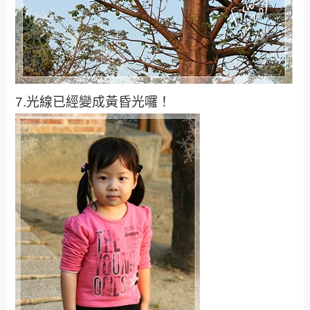
7.光線已經變成黃昏光囉！