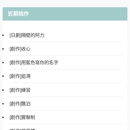
近期拙作
[日劇]隔壁的阿力
[創作]收心
[創作]用藍色寫你的名字
[創作]追溯
[創作]練習
[創作]飄泊
[創作]實聯制