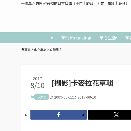
一條混沌的魚 碎碎唸的自言自語《手作│飾品│圖文│攝影│蔬食》
▼fish’s talking
▼心生活
▼
首頁
▲心生活
心擷影
2017
[擷影]卡麥拉花草輯
8/10
心擷影
2009-09-22
2017-08-10