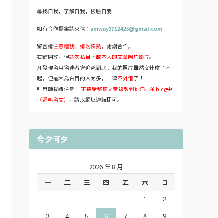
尋找自我，了解自我，檢驗自我
如有合作提案請來信：
amway6712426@gmail.com
留言請
注意禮貌、請勿裝熟
，謝謝合作。
右鍵開放，但
請勿私自下載本人的文章照片影片
。
凡發現盜用盜連者會追究到底，我的照片雖然沒什麼了不
起，但是因為白目的人太多，一律
不外借
了！
引用轉載請注意！
不接受整篇文章複製到你自己的blog中
（這叫盜文）
，請以網址連結即可。
今夕何夕
2026 年 8 月
一
二
三
四
五
六
日
1
2
3
4
5
6
7
8
9