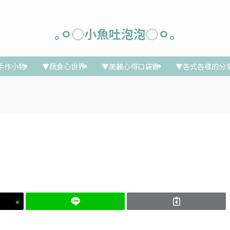
｡ㅇ○小魚吐泡泡○ㅇ｡
手作小物
▼蔬食心世界
▼美麗心得口袋書
▼各式各樣的分