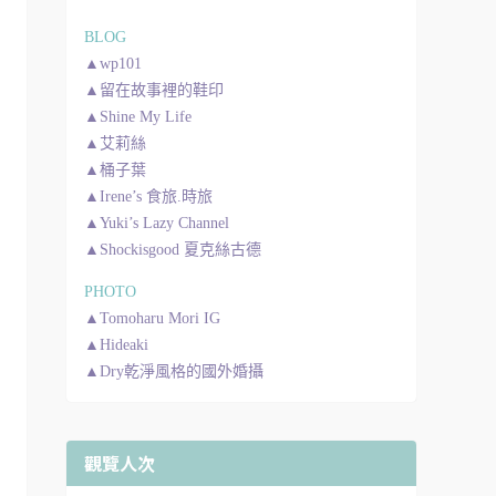
BLOG
▲wp101
▲留在故事裡的鞋印
▲Shine My Life
▲艾莉絲
▲桶子葉
▲Irene’s 食旅.時旅
▲Yuki’s Lazy Channel
▲Shockisgood 夏克絲古德
PHOTO
▲Tomoharu Mori IG
▲Hideaki
▲Dry乾淨風格的國外婚攝
觀覽人次