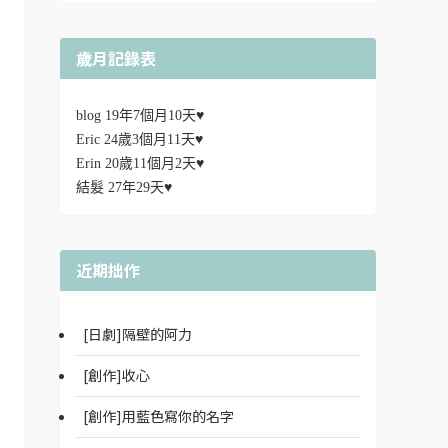
歲月記錄表
blog 19年7個月10天♥
Eric 24歲3個月11天♥
Erin 20歲11個月2天♥
結髮 27年29天♥
近期拙作
[日劇]隔壁的阿力
[創作]收心
[創作]用藍色寫你的名字