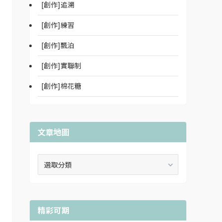
[創作]追溯
[創作]練習
[創作]飄泊
[創作]實聯制
[創作]棉花糖
文章地圖
文
章
地
圖
精彩可期