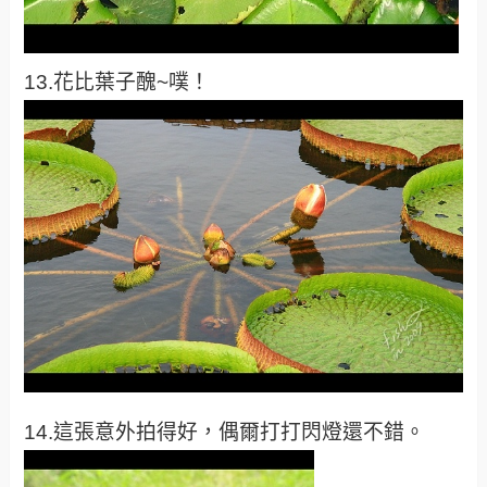
13.花比葉子醜~噗！
14.這張意外拍得好，偶爾打打閃燈還不錯。