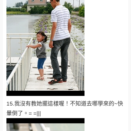
15.我沒有教她擺這樣喔！不知道去哪學來的~快
暈倒了。= =|||