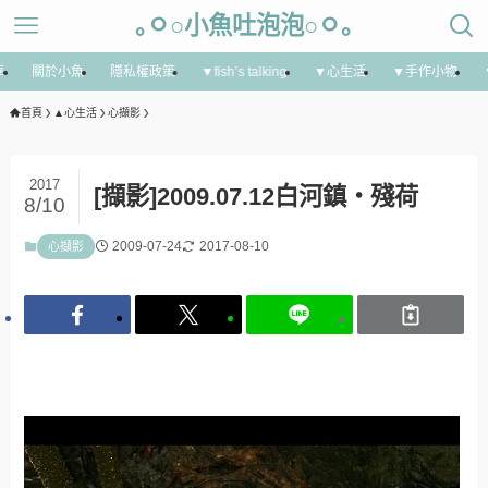
｡ㅇ○小魚吐泡泡○ㅇ｡
享
關於小魚
隱私權政策
▼fish’s talking
▼心生活
▼手作小物
首頁
▲心生活
心擷影
2017
[擷影]2009.07.12白河鎮‧殘荷
8/10
2009-07-24
2017-08-10
心擷影