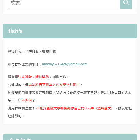
fish’s
尋找自我，了解自我，檢驗自我
如有合作提案請來信：
amway6712426@gmail.com
留言請
注意禮貌、請勿裝熟
，謝謝合作。
右鍵開放，但
請勿私自下載本人的文章照片影片
。
凡發現盜用盜連者會追究到底，我的照片雖然沒什麼了不起，但是因為白目的人太
多，一律
不外借
了！
引用轉載請注意！
不接受整篇文章複製到你自己的blog中（這叫盜文）
，請以網址
連結即可。