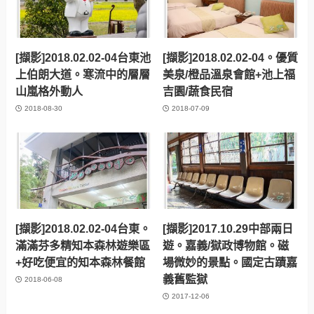
[擷影]2018.02.02-04台東池
[擷影]2018.02.02-04。優質
上伯朗大道。寒流中的層層
美泉/橙品溫泉會館+池上福
山嵐格外動人
吉園/蔬食民宿
2018-08-30
2018-07-09
[擷影]2018.02.02-04台東。
[擷影]2017.10.29中部兩日
滿滿芬多精知本森林遊樂區
遊。嘉義/獄政博物館。磁
+好吃便宜的知本森林餐館
場微妙的景點。國定古蹟嘉
義舊監獄
2018-06-08
2017-12-06