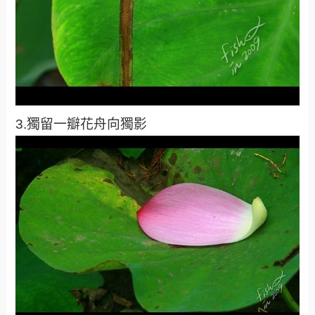
3.獨留一瓣花舟向獨影