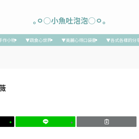
｡ㅇ○小魚吐泡泡○ㅇ｡
手作小物
▼蔬食心世界
▼美麗心得口袋書
▼各式各樣的分
紫薇