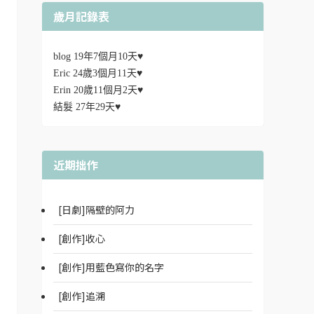
歲月記錄表
blog 19年7個月10天♥
Eric 24歲3個月11天♥
Erin 20歲11個月2天♥
結髮 27年29天♥
近期拙作
[日劇]隔壁的阿力
[創作]收心
[創作]用藍色寫你的名字
[創作]追溯