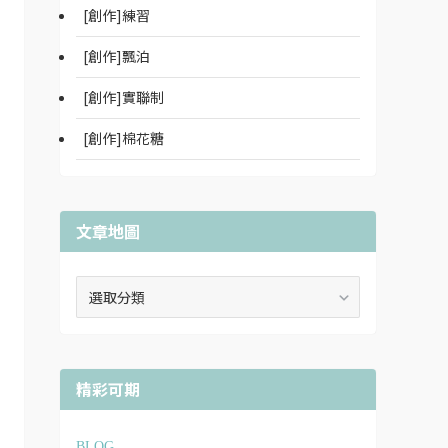
[創作]練習
[創作]飄泊
[創作]實聯制
[創作]棉花糖
文章地圖
文
章
地
圖
精彩可期
BLOG