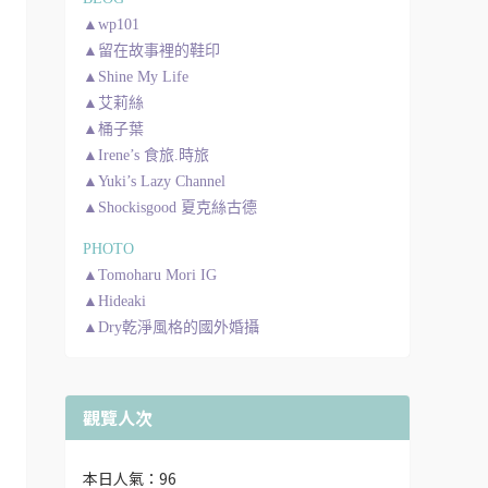
▲wp101
▲留在故事裡的鞋印
▲Shine My Life
▲艾莉絲
▲桶子葉
▲Irene’s 食旅.時旅
▲Yuki’s Lazy Channel
▲Shockisgood 夏克絲古德
PHOTO
▲Tomoharu Mori IG
▲Hideaki
▲Dry乾淨風格的國外婚攝
觀覽人次
本日人氣：96