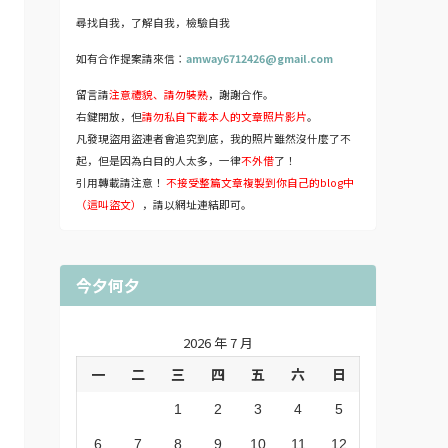
尋找自我，了解自我，檢驗自我
如有合作提案請來信：
amway6712426@gmail.com
留言請
注意禮貌、請勿裝熟
，謝謝合作。
右鍵開放，但
請勿私自下載本人的文章照片影片
。
凡發現盜用盜連者會追究到底，我的照片雖然沒什麼了不
起，但是因為白目的人太多，一律
不外借
了！
引用轉載請注意！
不接受整篇文章複製到你自己的blog中
（這叫盜文）
，請以網址連結即可。
今夕何夕
2026 年 7 月
一
二
三
四
五
六
日
1
2
3
4
5
6
7
8
9
10
11
12