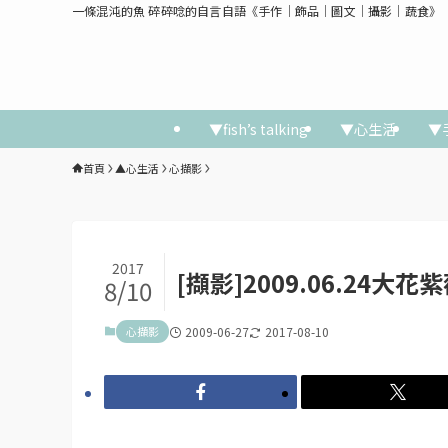
一條混沌的魚 碎碎唸的自言自語《手作│飾品│圖文│攝影│蔬食》
▼fish’s talking
▼心生活
▼
首頁
▲心生活
心擷影
2017
[擷影]2009.06.24大花
8/10
心擷影
2009-06-27
2017-08-10