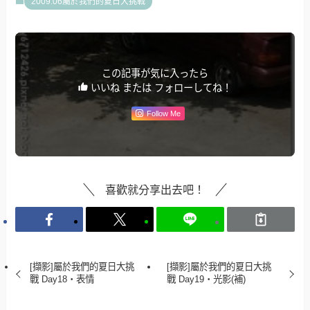
2009.06屬於我們的夏日大挑戰
この記事が気に入ったら
いいね または フォローしてね！
Follow Me
喜歡就分享出去吧！
[擷影]屬於我們的夏日大挑
[擷影]屬於我們的夏日大挑
戰 Day18‧表情
戰 Day19‧光影(補)