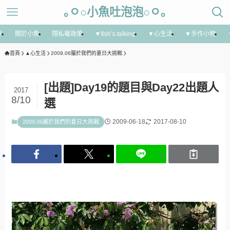
｡ㅇ○小魚吐泡泡○ㅇ｡
享
關於小魚
隱私權政策
▼fish’s talking
▼心生活
▼手作小物
首頁
▲心生活
2009.06屬於我們的夏日大挑戰
[出題]Day19的題目與Day22出題人
2017
8/10
選
2009-06-18
2017-08-10
2009.06屬於我們的夏日大挑戰