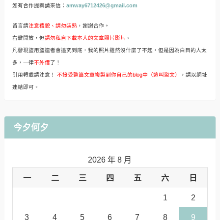
如有合作提案請來信：
amway6712426@gmail.com
留言請
注意禮貌、請勿裝熟
，謝謝合作。
右鍵開放，但
請勿私自下載本人的文章照片影片
。
凡發現盜用盜連者會追究到底，我的照片雖然沒什麼了不起，但是因為白目的人太
多，一律
不外借
了！
引用轉載請注意！
不接受整篇文章複製到你自己的blog中（這叫盜文）
，請以網址
連結即可。
今夕何夕
2026 年 8 月
一
二
三
四
五
六
日
1
2
3
4
5
6
7
8
9