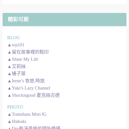
地
圖
精彩可期
BLOG
▲wp101
▲留在故事裡的鞋印
▲Shine My Life
▲艾莉絲
▲桶子葉
▲Irene’s 食旅.時旅
▲Yuki’s Lazy Channel
▲Shockisgood 夏克絲古德
PHOTO
▲Tomoharu Mori IG
▲Hideaki
▲Dry乾淨風格的國外婚攝