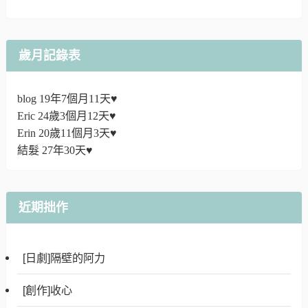
歲月記錄表
blog 19年7個月11天♥
Eric 24歲3個月12天♥
Erin 20歲11個月3天♥
結髮 27年30天♥
近期拙作
[日劇]隔壁的阿力
[創作]收心