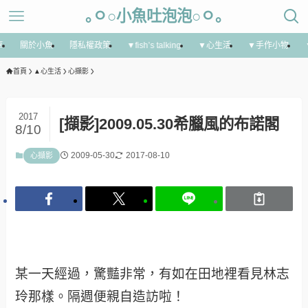
｡ㅇ○小魚吐泡泡○ㅇ｡
享
關於小魚
隱私權政策
▼fish’s talking
▼心生活
▼手作小物
首頁
▲心生活
心擷影
2017
[擷影]2009.05.30希臘風的布諾閣
8/10
2009-05-30
2017-08-10
心擷影
某一天經過，驚豔非常，有如在田地裡看見林志
玲那樣。隔週便親自造訪啦！