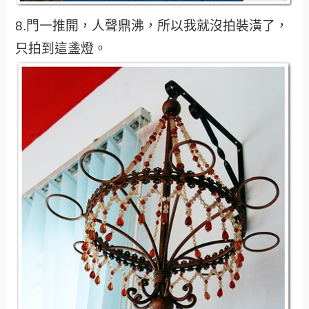
8.門一推開，人聲鼎沸，所以我就沒拍裝潢了，
只拍到這盞燈。