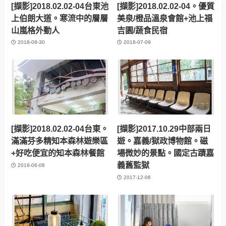
[擷影]2018.02.02-04台東池
[擷影]2018.02.02-04。優質
上伯朗大道。寒流中的層層
美泉/橙品溫泉會館+池上福
山嵐格外動人
吉園/蔬食民宿
2018-08-30
2018-07-09
[擷影]2018.02.02-04台東。
[擷影]2017.10.29中部兩日
滿滿芬多精知本森林遊樂區
遊。嘉義/獄政博物館。磁
+好吃便宜的知本森林餐館
場微妙的景點。國定古蹟嘉
義舊監獄
2018-06-08
2017-12-06