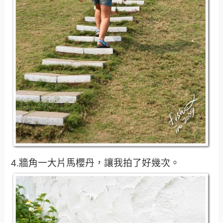
4.牆角一大片馬櫻丹，讓我拍了好幾次。