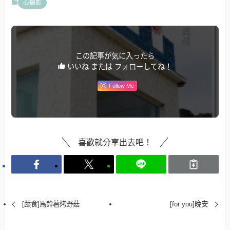
心擷影
この記事が気に入ったら
いいね または フォローしてね！
Follow Me
喜歡就分享出去吧！
[蔬食]馬鈴薯烤野菇
[for you]晚安