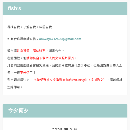
fish’s
尋找自我，了解自我，檢驗自我
如有合作提案請來信：
amway6712426@gmail.com
留言請
注意禮貌、請勿裝熟
，謝謝合作。
右鍵開放，但
請勿私自下載本人的文章照片影片
。
凡發現盜用盜連者會追究到底，我的照片雖然沒什麼了不起，但是因為白目的人太
多，一律
不外借
了！
引用轉載請注意！
不接受整篇文章複製到你自己的blog中（這叫盜文）
，請以網址
連結即可。
今夕何夕