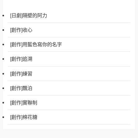
[日劇]隔壁的阿力
[創作]收心
[創作]用藍色寫你的名字
[創作]追溯
[創作]練習
[創作]飄泊
[創作]實聯制
[創作]棉花糖