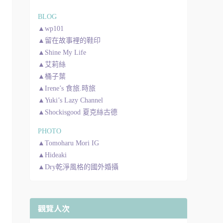
BLOG
▲wp101
▲留在故事裡的鞋印
▲Shine My Life
▲艾莉絲
▲桶子葉
▲Irene’s 食旅.時旅
▲Yuki’s Lazy Channel
▲Shockisgood 夏克絲古德
PHOTO
▲Tomoharu Mori IG
▲Hideaki
▲Dry乾淨風格的國外婚攝
觀覽人次