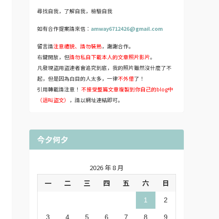
尋找自我，了解自我，檢驗自我
如有合作提案請來信：
amway6712426@gmail.com
留言請
注意禮貌、請勿裝熟
，謝謝合作。
右鍵開放，但
請勿私自下載本人的文章照片影片
。
凡發現盜用盜連者會追究到底，我的照片雖然沒什麼了不
起，但是因為白目的人太多，一律
不外借
了！
引用轉載請注意！
不接受整篇文章複製到你自己的blog中
（這叫盜文）
，請以網址連結即可。
今夕何夕
2026 年 8 月
一
二
三
四
五
六
日
1
2
3
4
5
6
7
8
9