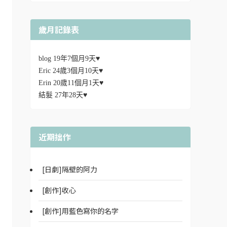
歲月記錄表
blog 19年7個月9天♥
Eric 24歲3個月10天♥
Erin 20歲11個月1天♥
結髮 27年28天♥
近期拙作
[日劇]隔壁的阿力
[創作]收心
[創作]用藍色寫你的名字