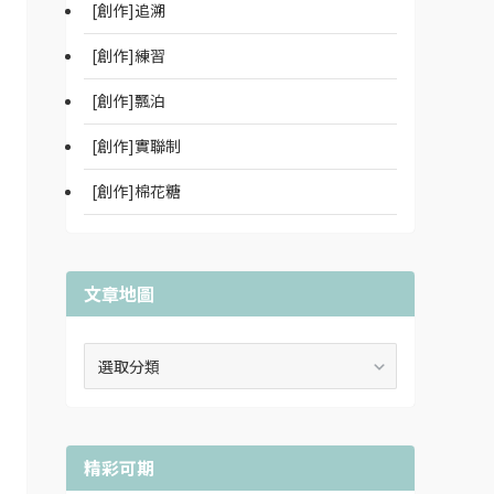
[創作]追溯
[創作]練習
[創作]飄泊
[創作]實聯制
[創作]棉花糖
文章地圖
文
章
地
圖
精彩可期