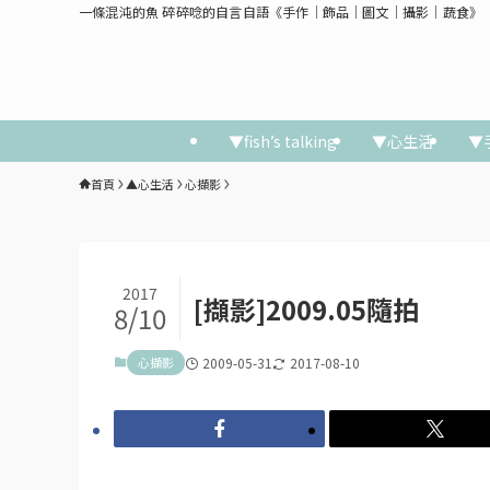
一條混沌的魚 碎碎唸的自言自語《手作│飾品│圖文│攝影│蔬食》
▼fish’s talking
▼心生活
▼
首頁
▲心生活
心擷影
2017
[擷影]2009.05隨拍
8/10
心擷影
2009-05-31
2017-08-10