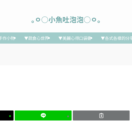
｡ㅇ○小魚吐泡泡○ㅇ｡
手作小物
▼蔬食心世界
▼美麗心得口袋書
▼各式各樣的分