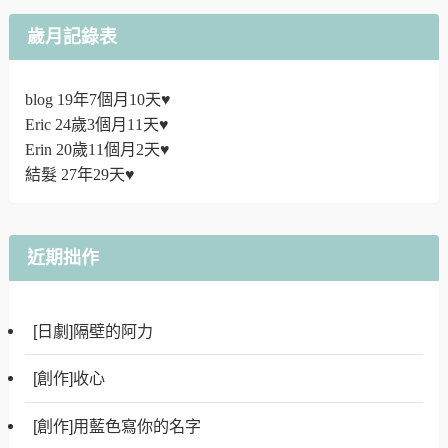
歲月記錄表
blog 19年7個月10天♥
Eric 24歲3個月11天♥
Erin 20歲11個月2天♥
結髮 27年29天♥
近期拙作
[日劇]隔壁的阿力
[創作]收心
[創作]用藍色寫你的名字