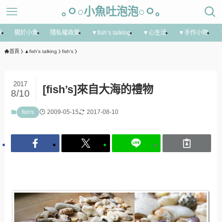
｡ㅇ○小魚吐泡泡○ㅇ｡
享
關於小魚
隱私權政策
▼fish’s talking
▼心生活
▼手作小物
首頁
▲fish's talking
fish's
2017
[fish’s]來自大海的禮物
8/10
2009-05-15
2017-08-10
fish's