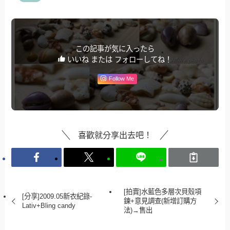
この記事が気に入ったら
いいね または フォローしてね！
Follow Me
喜歡就分享出去吧！
[拍賣]水藍色多層次貝殼項
[分享]2009.05新衣紀錄-
鍊+意見調查(新增訂購方
Lativ+Bling candy
法)→售出