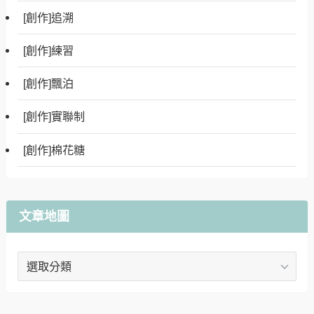
[創作]追溯
[創作]練習
[創作]飄泊
[創作]實聯制
[創作]棉花糖
文章地圖
文
章
地
圖