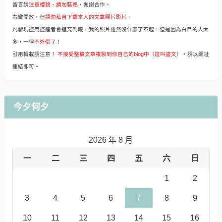
留言請
注意禮貌、請勿裝熟
，謝謝合作。
右鍵開放，但
請勿私自下載本人的文章照片影片
。
凡發現盜用盜連者會追究到底，我的照片雖然沒什麼了不起，但是因為白目的人太
多，一律
不外借
了！
引用轉載請注意！
不接受整篇文章複製到你自己的blog中（這叫盜文）
，請以網址
連結即可。
今夕何夕
2026 年 8 月
一
二
三
四
五
六
日
1
2
3
4
5
6
7
8
9
10
11
12
13
14
15
16