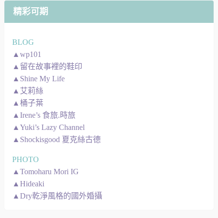
精彩可期
BLOG
▲wp101
▲留在故事裡的鞋印
▲Shine My Life
▲艾莉絲
▲桶子葉
▲Irene’s 食旅.時旅
▲Yuki’s Lazy Channel
▲Shockisgood 夏克絲古德
PHOTO
▲Tomoharu Mori IG
▲Hideaki
▲Dry乾淨風格的國外婚攝