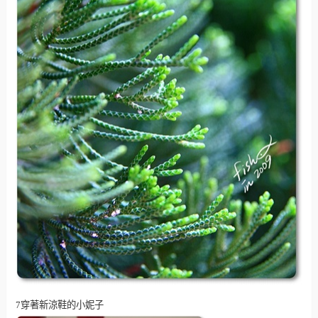
7穿著新涼鞋的小妮子