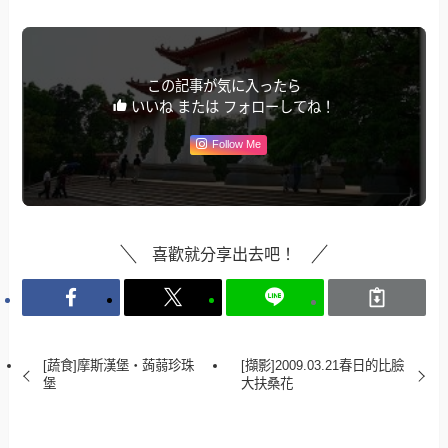
この記事が気に入ったら
いいね または フォローしてね！
Follow Me
喜歡就分享出去吧！
[蔬食]摩斯漢堡‧蒟蒻珍珠
[擷影]2009.03.21春日的比臉
堡
大扶桑花