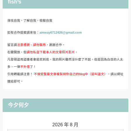
fish’s
尋找自我，了解自我，檢驗自我
如有合作提案請來信：
amway6712426@gmail.com
留言請
注意禮貌、請勿裝熟
，謝謝合作。
右鍵開放，但
請勿私自下載本人的文章照片影片
。
凡發現盜用盜連者會追究到底，我的照片雖然沒什麼了不起，但是因為白目的人太
多，一律
不外借
了！
引用轉載請注意！
不接受整篇文章複製到你自己的blog中（這叫盜文）
，請以網址
連結即可。
今夕何夕
2026 年 8 月