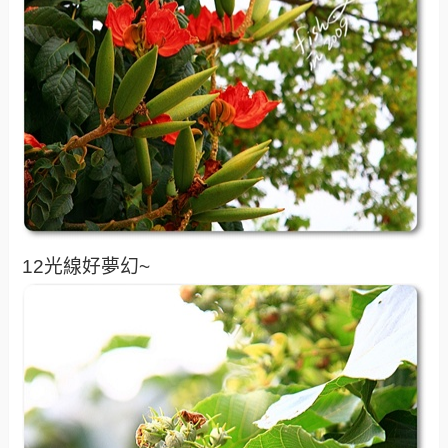
12光線好夢幻~