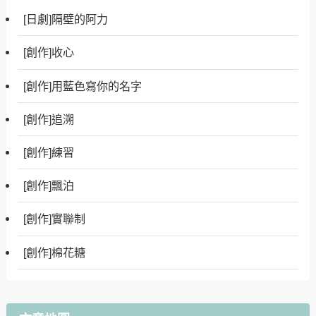
[日劇]隔壁的阿力
[創作]收心
[創作]用藍色寫你的名字
[創作]追溯
[創作]練習
[創作]飄泊
[創作]實聯制
[創作]棉花糖