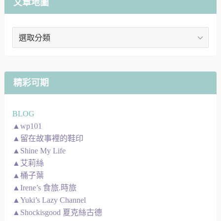
文章地圖
文
章
地
圖
精彩可期
BLOG
▲wp101
▲留在故事裡的鞋印
▲Shine My Life
▲艾莉絲
▲桶子葉
▲Irene’s 食旅.時旅
▲Yuki’s Lazy Channel
▲Shockisgood 夏克絲古德