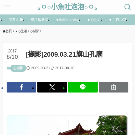
｡ㅇ○小魚吐泡泡○ㅇ｡
享
關於小魚
隱私權政策
▼fish’s talking
▼心生活
▼手作小物
首頁
▲心生活
心擷影
2017
[擷影]2009.03.21旗山孔廟
8/10
2009-03-21
2017-08-10
心擷影