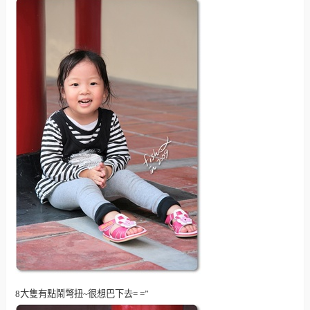
8大隻有點鬧彆扭~很想巴下去= =”