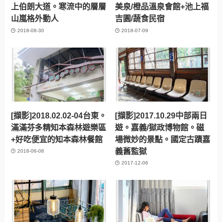
上伯朗大道。寒流中的層層
美泉/橙品溫泉會館+池上福
山嵐格外動人
吉園/蔬食民宿
2018-08-30
2018-07-09
[擷影]2018.02.02-04台東。
[擷影]2017.10.29中部兩日
滿滿芬多精知本森林遊樂區
遊。嘉義/獄政博物館。磁
+好吃便宜的知本森林餐館
場微妙的景點。國定古蹟嘉
義舊監獄
2018-06-08
2017-12-06