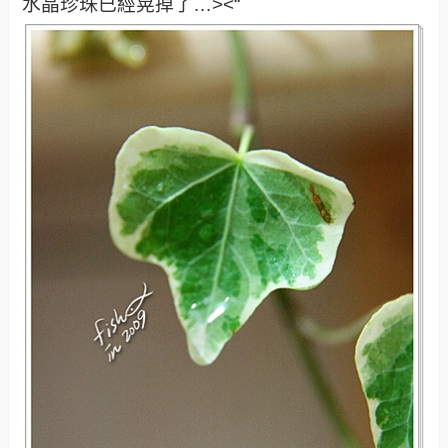
水晶珍珠已經晃掉了…><“