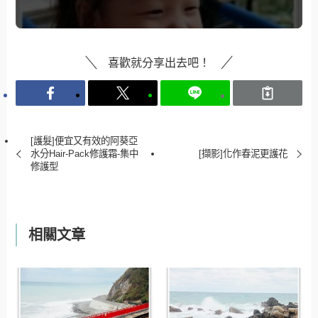
喜歡就分享出去吧！
[護髮]便宜又有效的阿葵亞
水分Hair-Pack修護霜-集中
[擷影]化作春泥更護花
修護型
相關文章