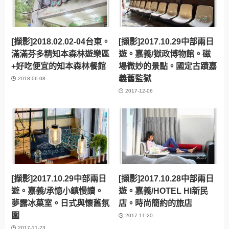
[擷影]2018.02.02-04台東。
[擷影]2017.10.29中部兩日
滿滿芬多精知本森林遊樂區
遊。嘉義/獄政博物館。磁
+好吃便宜的知本森林餐館
場微妙的景點。國定古蹟嘉
義舊監獄
2018-06-08
2017-12-06
[擷影]2017.10.29中部兩日
[擷影]2017.10.28中部兩日
遊。嘉義/承憶小鎮慢讀。
遊。嘉義/HOTEL HI新民
夢露冰菓室。日式與懷舊氛
店。時尚簡約的旅店
圍
2017-11-20
2017-11-23