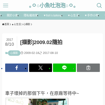
｡ㅇ○小魚吐泡泡○ㅇ｡
享
關於小魚
隱私權政策
▼fish’s talking
▼心生活
▼手作小物
首頁
▲心生活
心擷影
2017
[擷影]2009.02隨拍
8/10
2009-02-18
2017-08-10
心擷影
車子壞掉的那個下午，在原廠等待中~