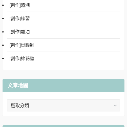
[創作]追溯
[創作]練習
[創作]飄泊
[創作]實聯制
[創作]棉花糖
文章地圖
文
章
地
圖