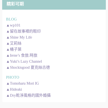
精彩可期
BLOG
▲wp101
▲留在故事裡的鞋印
▲Shine My Life
▲艾莉絲
▲桶子葉
▲Irene’s 食旅.時旅
▲Yuki’s Lazy Channel
▲Shockisgood 夏克絲古德
PHOTO
▲Tomoharu Mori IG
▲Hideaki
▲Dry乾淨風格的國外婚攝