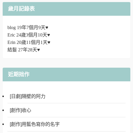
歲月記錄表
blog 19年7個月9天♥
Eric 24歲3個月10天♥
Erin 20歲11個月1天♥
結髮 27年28天♥
近期拙作
[日劇]隔壁的阿力
[創作]收心
[創作]用藍色寫你的名字