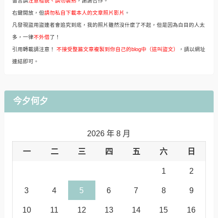
留言請
注意禮貌、請勿裝熟
，謝謝合作。
右鍵開放，但
請勿私自下載本人的文章照片影片
。
凡發現盜用盜連者會追究到底，我的照片雖然沒什麼了不起，但是因為白目的人太
多，一律
不外借
了！
引用轉載請注意！
不接受整篇文章複製到你自己的blog中（這叫盜文）
，請以網址
連結即可。
今夕何夕
2026 年 8 月
一
二
三
四
五
六
日
1
2
3
4
5
6
7
8
9
10
11
12
13
14
15
16