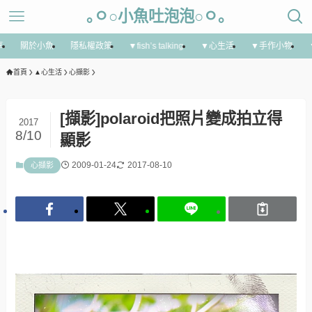
｡ㅇ○小魚吐泡泡○ㅇ｡
享
關於小魚
隱私權政策
▼fish’s talking
▼心生活
▼手作小物
首頁
▲心生活
心擷影
[擷影]polaroid把照片變成拍立得
2017
8/10
顯影
2009-01-24
2017-08-10
心擷影