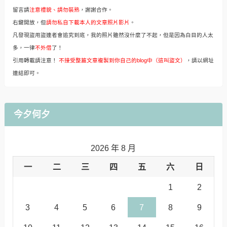
留言請
注意禮貌、請勿裝熟
，謝謝合作。
右鍵開放，但
請勿私自下載本人的文章照片影片
。
凡發現盜用盜連者會追究到底，我的照片雖然沒什麼了不起，但是因為白目的人太
多，一律
不外借
了！
引用轉載請注意！
不接受整篇文章複製到你自己的blog中（這叫盜文）
，請以網址
連結即可。
今夕何夕
2026 年 8 月
一
二
三
四
五
六
日
1
2
3
4
5
6
7
8
9