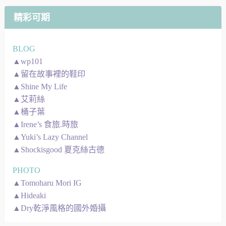
圖
精彩可期
BLOG
▲wp101
▲留在故事裡的鞋印
▲Shine My Life
▲艾莉絲
▲桶子葉
▲Irene’s 食旅.時旅
▲Yuki’s Lazy Channel
▲Shockisgood 夏克絲古德
PHOTO
▲Tomoharu Mori IG
▲Hideaki
▲Dry乾淨風格的國外婚攝