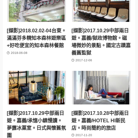
[擷影]2018.02.02-04台東。
[擷影]2017.10.29中部兩日
滿滿芬多精知本森林遊樂區
遊。嘉義/獄政博物館。磁
+好吃便宜的知本森林餐館
場微妙的景點。國定古蹟嘉
義舊監獄
2018-06-08
2017-12-06
[擷影]2017.10.29中部兩日
[擷影]2017.10.28中部兩日
遊。嘉義/承憶小鎮慢讀。
遊。嘉義/HOTEL HI新民
夢露冰菓室。日式與懷舊氛
店。時尚簡約的旅店
圍
2017-11-20