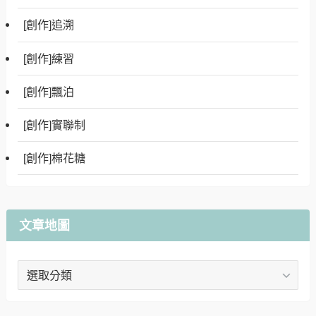
[創作]追溯
[創作]練習
[創作]飄泊
[創作]實聯制
[創作]棉花糖
文章地圖
文
章
地