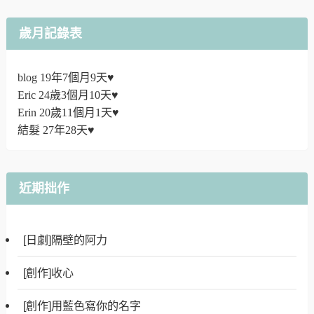
歲月記錄表
blog 19年7個月9天♥
Eric 24歲3個月10天♥
Erin 20歲11個月1天♥
結髮 27年28天♥
近期拙作
[日劇]隔壁的阿力
[創作]收心
[創作]用藍色寫你的名字