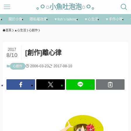
｡ㅇ○小魚吐泡泡○ㅇ｡
享
關於小魚
隱私權政策
▼fish’s talking
▼心生活
▼手作小物
首頁
▲心生活
心創作
2017
[創作]離心律
8/10
2006-03-23
2017-08-10
心創作