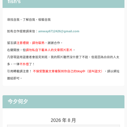
fish’s
尋找自我，了解自我，檢驗自我
如有合作提案請來信：
amway6712426@gmail.com
留言請
注意禮貌、請勿裝熟
，謝謝合作。
右鍵開放，但
請勿私自下載本人的文章照片影片
。
凡發現盜用盜連者會追究到底，我的照片雖然沒什麼了不起，但是因為白目的人太
多，一律
不外借
了！
引用轉載請注意！
不接受整篇文章複製到你自己的blog中（這叫盜文）
，請以網址
連結即可。
今夕何夕
2026 年 8 月