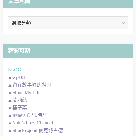
文章地圖
文
章
地
圖
精彩可期
BLOG
▲wp101
▲留在故事裡的鞋印
▲Shine My Life
▲艾莉絲
▲桶子葉
▲Irene’s 食旅.時旅
▲Yuki’s Lazy Channel
▲Shockisgood 夏克絲古德