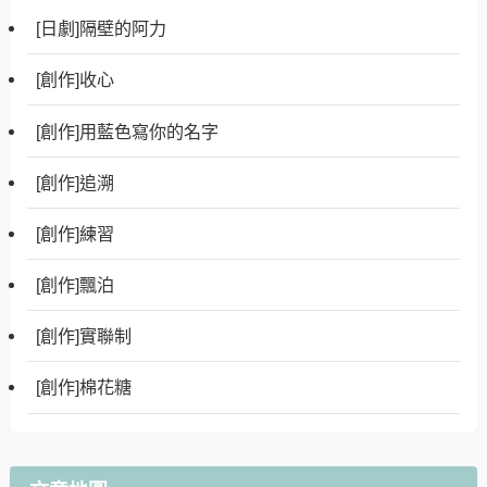
[日劇]隔壁的阿力
[創作]收心
[創作]用藍色寫你的名字
[創作]追溯
[創作]練習
[創作]飄泊
[創作]實聯制
[創作]棉花糖