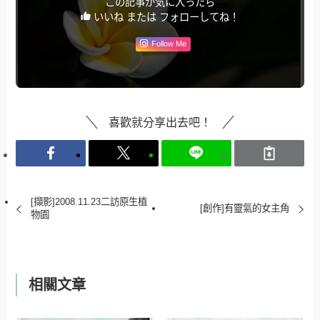
この記事が気に入ったら
いいね または フォローしてね！
Follow Me
喜歡就分享出去吧！
[擷影]2008.11.23二訪原生植
[創作]有靈氣的女主角
物園
相關文章