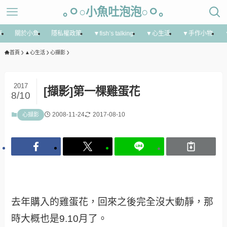
｡ㅇ○小魚吐泡泡○ㅇ｡
享
關於小魚
隱私權政策
▼fish’s talking
▼心生活
▼手作小物
首頁
▲心生活
心擷影
2017
[擷影]第一棵雞蛋花
8/10
2008-11-24
2017-08-10
心擷影
去年購入的雞蛋花，回來之後完全沒大動靜，那
時大概也是9.10月了。