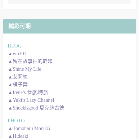
章
地
圖
精彩可期
BLOG
▲wp101
▲留在故事裡的鞋印
▲Shine My Life
▲艾莉絲
▲桶子葉
▲Irene’s 食旅.時旅
▲Yuki’s Lazy Channel
▲Shockisgood 夏克絲古德
PHOTO
▲Tomoharu Mori IG
▲Hideaki