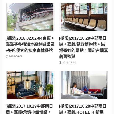
[擷影]2018.02.02-04台東。
[擷影]2017.10.29中部兩日
滿滿芬多精知本森林遊樂區
遊。嘉義/獄政博物館。磁
+好吃便宜的知本森林餐館
場微妙的景點。國定古蹟嘉
義舊監獄
2018-06-08
2017-12-06
[擷影]2017.10.29中部兩日
[擷影]2017.10.28中部兩日
遊。嘉義/承憶小鎮慢讀。
遊。嘉義/HOTEL HI新民