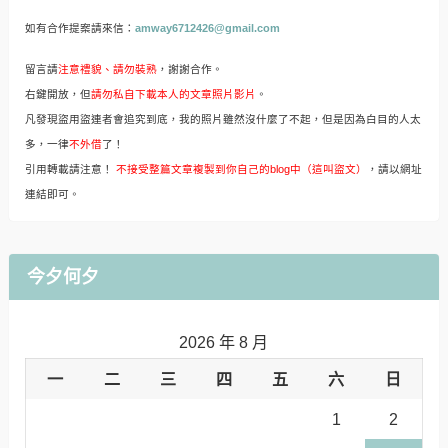
如有合作提案請來信：
amway6712426@gmail.com
留言請
注意禮貌、請勿裝熟
，謝謝合作。
右鍵開放，但
請勿私自下載本人的文章照片影片
。
凡發現盜用盜連者會追究到底，我的照片雖然沒什麼了不起，但是因為白目的人太
多，一律
不外借
了！
引用轉載請注意！
不接受整篇文章複製到你自己的blog中（這叫盜文）
，請以網址
連結即可。
今夕何夕
2026 年 8 月
一
二
三
四
五
六
日
1
2