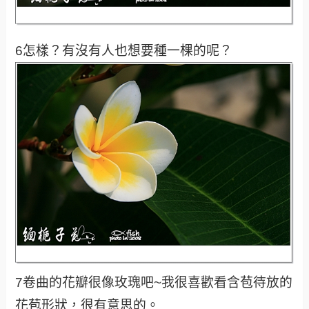
6怎樣？有沒有人也想要種一棵的呢？
7卷曲的花瓣很像玫瑰吧~我很喜歡看含苞待放的
花苞形狀，很有意思的。