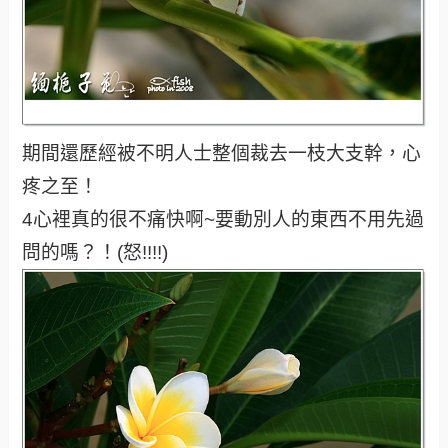
期間還歷經被不明人士整個裁去一枝大支幹，心
疼之至！
4心裡真的很不痛快啊~要動別人的東西不用先過
問的嗎？！(怒!!!!)