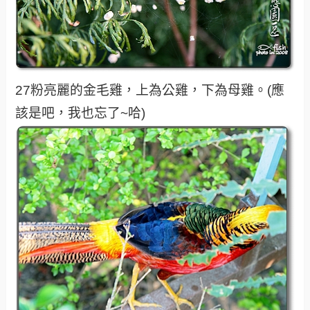
27粉亮麗的金毛雞，上為公雞，下為母雞。(應
該是吧，我也忘了~哈)