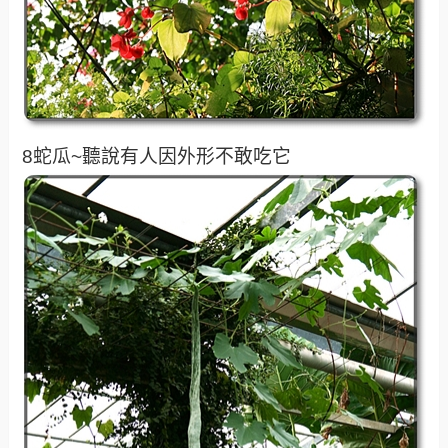
8蛇瓜~聽說有人因外形不敢吃它