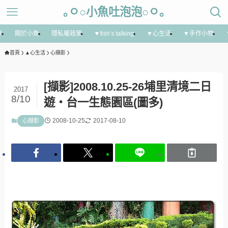
｡ㅇ○小魚吐泡泡○ㅇ｡
享
關於小魚
隱私權政策
▼fish’s talking
▼心生活
▼手作小物
首頁
▲心生活
心擷影
[擷影]2008.10.25-26埔里清境二日
2017
8/10
遊‧台一生態園區(圖多)
2008-10-25
2017-08-10
心擷影