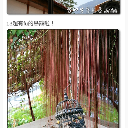
13超有fu的鳥籠啦！