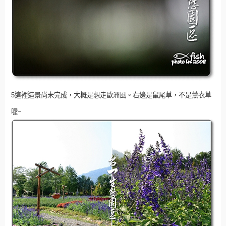
5這裡造景尚未完成，大概是想走歐洲風。右邊是鼠尾草，不是薰衣草
喔~