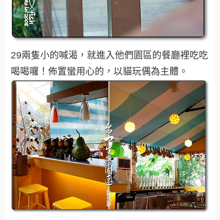
29兩隻小的喊渴，就進入他們園區的餐廳裡吃吃
喝喝囉！佈置蠻用心的，以貓玩偶為主體。