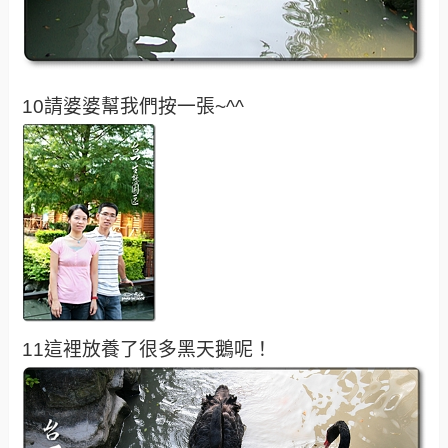
10請婆婆幫我們按一張~^^
11這裡放養了很多黑天鵝呢！