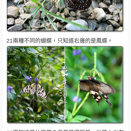
21兩種不同的蝴蝶，只知道右邊的是鳳蝶。