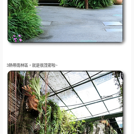
3熱帶雨林區，就是很茂密啦~