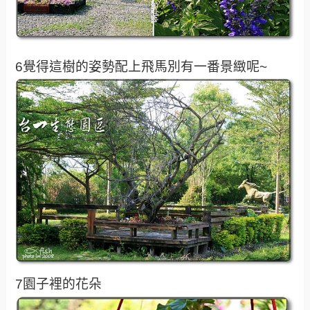
6覺得這樹的姿勢配上飛馬別有一番景緻呢~
7園子裡的花朵