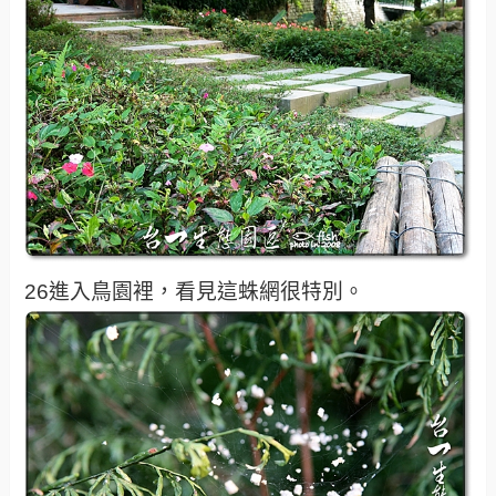
26進入鳥園裡，看見這蛛網很特別。