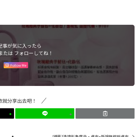
記事が気に入ったら
または フォローしてね！
Follow Me
歡就分享出去吧！
[擷影]清境形象廣告‧桌布+新增無框版桌布