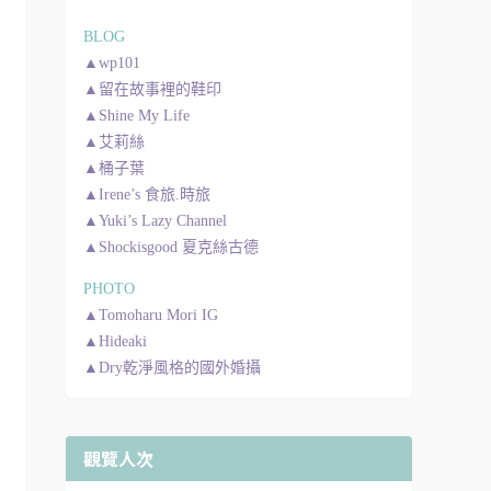
BLOG
▲wp101
▲留在故事裡的鞋印
▲Shine My Life
▲艾莉絲
▲桶子葉
▲Irene’s 食旅.時旅
▲Yuki’s Lazy Channel
▲Shockisgood 夏克絲古德
PHOTO
▲Tomoharu Mori IG
▲Hideaki
▲Dry乾淨風格的國外婚攝
觀覽人次