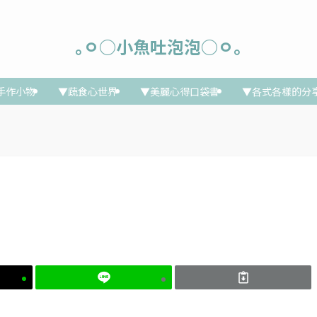
｡ㅇ○小魚吐泡泡○ㅇ｡
手作小物
▼蔬食心世界
▼美麗心得口袋書
▼各式各樣的分