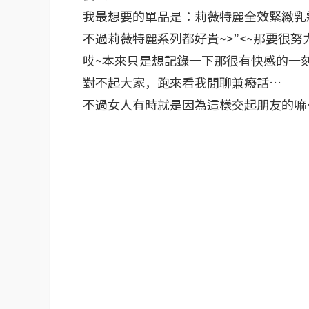
我最想要的單品是：莉薇特麗全效緊緻乳霜
不過莉薇特麗系列都好貴~>”<~那要很努
哎~本來只是想記錄一下那很有快感的一刻
對不起大家，跑來看我閒聊兼癈話…
不過女人有時就是因為這樣交起朋友的嘛