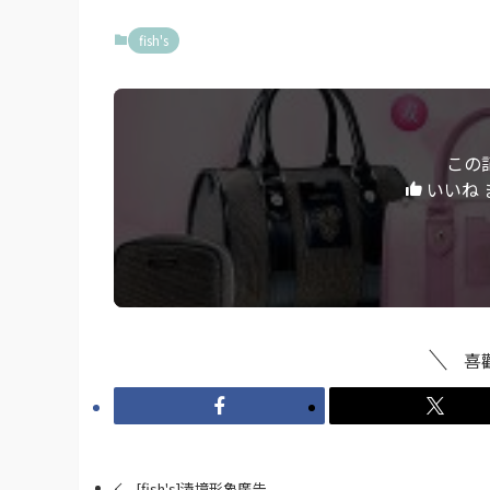
fish's
この
いいね 
喜
[fish's]清境形象廣告