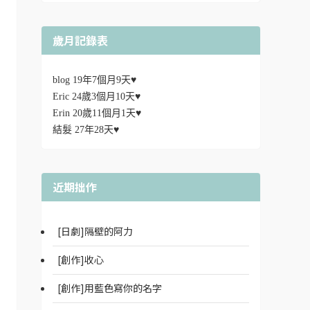
歲月記錄表
blog 19年7個月9天♥
Eric 24歲3個月10天♥
Erin 20歲11個月1天♥
結髮 27年28天♥
近期拙作
[日劇]隔壁的阿力
[創作]收心
[創作]用藍色寫你的名字