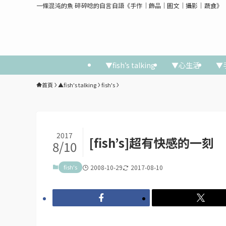
一條混沌的魚 碎碎唸的自言自語《手作│飾品│圖文│攝影│蔬食》
▼fish’s talking
▼心生活
▼
首頁
▲fish's talking
fish's
2017
[fish’s]超有快感的一刻
8/10
fish's
2008-10-29
2017-08-10