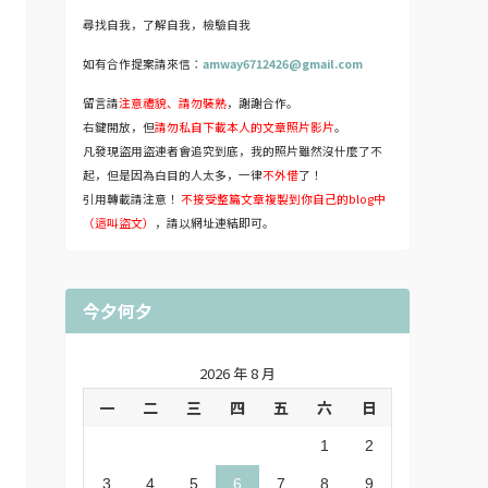
尋找自我，了解自我，檢驗自我
如有合作提案請來信：
amway6712426@gmail.com
留言請
注意禮貌、請勿裝熟
，謝謝合作。
右鍵開放，但
請勿私自下載本人的文章照片影片
。
凡發現盜用盜連者會追究到底，我的照片雖然沒什麼了不
起，但是因為白目的人太多，一律
不外借
了！
引用轉載請注意！
不接受整篇文章複製到你自己的blog中
（這叫盜文）
，請以網址連結即可。
今夕何夕
2026 年 8 月
一
二
三
四
五
六
日
1
2
3
4
5
6
7
8
9