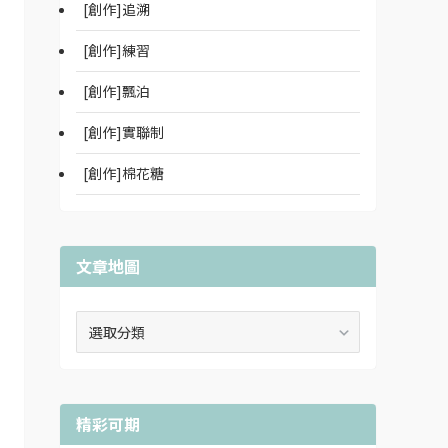
[創作]追溯
[創作]練習
[創作]飄泊
[創作]實聯制
[創作]棉花糖
文章地圖
文
章
地
圖
精彩可期