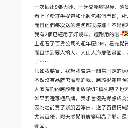
一次抽出9張大鈔，一起交給收銀員，感
看上了粉紅手提包和化妝包那個門檻，所
而且他們每次送的包包都很棒耶！不是那
我有2個已經用了好幾年，超耐用的啦~
上週看了百貨公司的週年慶DM，看完覺
而且想到要人擠人，人山人海那個畫面，
了……
假如我要買，我想我會選一間當固定的保
不然沒有品牌忠誠度的我，應該很難用預
人家預約的應該都開放給VIP優先吧？
如果要選專櫃品牌，我想會優先考慮成為資
因為之前買了新肌密淨白，送了百優精純
尤其百優，隔天感覺肌膚變明亮了耶。還
養品。