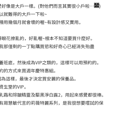
覺好像是大戶一樣。(對他們而言其實很小戶啦…
)
以就難得的大戶一下啦~
種用幾個月就會壞的喔~有設計感又實用。
得眼花撩亂的，好亂喔~根本不知道要買什麼好。
我那僅剩的一丁點購買慾和好奇心已經消失殆盡
養班底，然後成為VIP之類的，這樣可以用預約的。
約的方式來買週年慶特惠組。
也因為這樣，最後才決定買安麗的保養品。
生堂的VIP。
乳霜和除皺精靈及驅黑淨白露2，用起來感覺都很棒。
有周慧敏代言的莉薇特麗系列，是我很想要嚐試的保