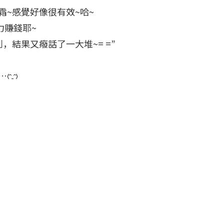
~感覺好像很有效~哈~
力賺錢耶~
，結果又癈話了一大堆~= =”
…