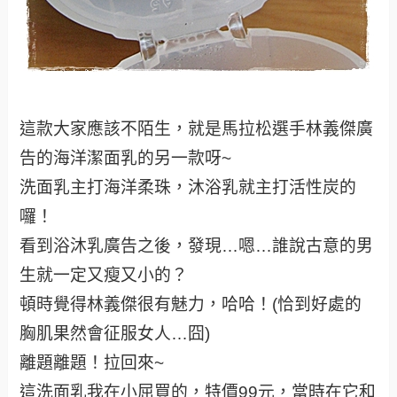
這款大家應該不陌生，就是馬拉松選手林義傑廣
告的海洋潔面乳的另一款呀~
洗面乳主打海洋柔珠，沐浴乳就主打活性炭的
囉！
看到浴沐乳廣告之後，發現…嗯…誰說古意的男
生就一定又瘦又小的？
頓時覺得林義傑很有魅力，哈哈！(恰到好處的
胸肌果然會征服女人…囧)
離題離題！拉回來~
這洗面乳我在小屈買的，特價99元，當時在它和