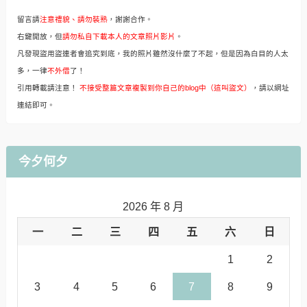
留言請
注意禮貌、請勿裝熟
，謝謝合作。
右鍵開放，但
請勿私自下載本人的文章照片影片
。
凡發現盜用盜連者會追究到底，我的照片雖然沒什麼了不起，但是因為白目的人太
多，一律
不外借
了！
引用轉載請注意！
不接受整篇文章複製到你自己的blog中（這叫盜文）
，請以網址
連結即可。
今夕何夕
2026 年 8 月
一
二
三
四
五
六
日
1
2
3
4
5
6
7
8
9