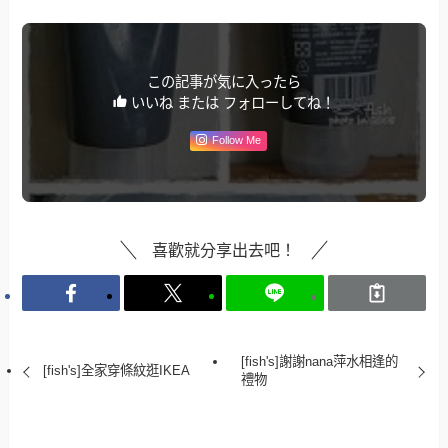
この記事が気に入ったら
いいね または フォローしてね！
Follow Me
喜歡就分享出去吧！
[fish's]謝謝nana萍水相逢的
[fish's]全家穿條紋逛IKEA
禮物