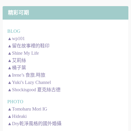
圖
精彩可期
BLOG
▲wp101
▲留在故事裡的鞋印
▲Shine My Life
▲艾莉絲
▲桶子葉
▲Irene’s 食旅.時旅
▲Yuki’s Lazy Channel
▲Shockisgood 夏克絲古德
PHOTO
▲Tomoharu Mori IG
▲Hideaki
▲Dry乾淨風格的國外婚攝