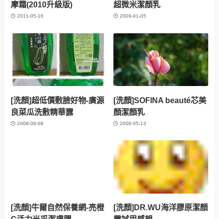
摩霜(2010升級版)
超微米潔顏乳
2011-05-16
2009-01-05
[洗顏]超低價敷臉好物-廣源
[洗顏]SOFINA beauté芯美
良菜瓜洗敷精華露
顏潔顏乳
2008-08-08
2008-05-13
[洗顏]牛爾自然保養網-亮橙
[洗顏]DR.WU海洋膠原潔顏