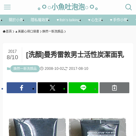
｡ㅇ○小魚吐泡泡○ㅇ｡
享
關於小魚
隱私權政策
▼fish’s talking
▼心生活
▼手作小物
首頁
▲美麗心得口袋書
煥然一新洗顏品
2017
[洗顏]曼秀雷敦男士活性炭潔面乳
8/10
2008-10-02
2017-08-10
煥然一新洗顏品