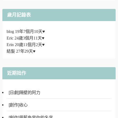
歲月記錄表
blog 19年7個月10天♥
Eric 24歲3個月11天♥
Erin 20歲11個月2天♥
結髮 27年29天♥
近期拙作
[日劇]隔壁的阿力
[創作]收心
[創作]用藍色寫你的名字