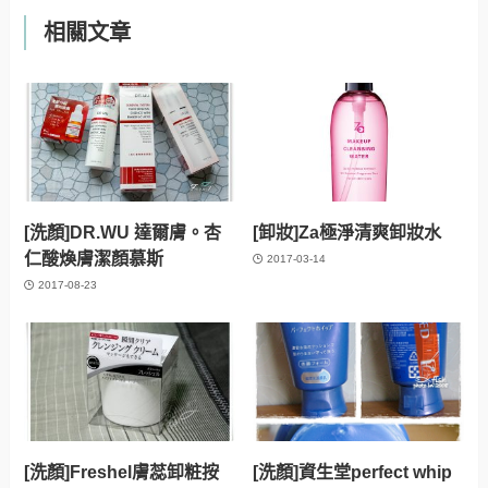
相關文章
[洗顏]DR.WU 達爾膚。杏
[卸妝]Za極淨清爽卸妝水
仁酸煥膚潔顏慕斯
2017-03-14
2017-08-23
[洗顏]Freshel膚蕊卸粧按
[洗顏]資生堂perfect whip