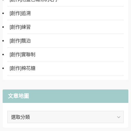
[創作]追溯
[創作]練習
[創作]飄泊
[創作]實聯制
[創作]棉花糖
文章地圖
文
章
地