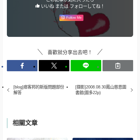
いいね または フォローしてね！
Follow Me
喜歡就分享出去吧！
[blog]痞客邦的新版問題部份
[擷影]2008.08.30鳳山慈恩圖
解答
書館(圖多22p)
相關文章