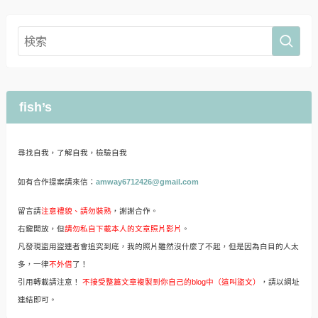
fish’s
尋找自我，了解自我，檢驗自我
如有合作提案請來信：
amway6712426@gmail.com
留言請
注意禮貌、請勿裝熟
，謝謝合作。
右鍵開放，但
請勿私自下載本人的文章照片影片
。
凡發現盜用盜連者會追究到底，我的照片雖然沒什麼了不起，但是因為白目的人太
多，一律
不外借
了！
引用轉載請注意！
不接受整篇文章複製到你自己的blog中（這叫盜文）
，請以網址
連結即可。