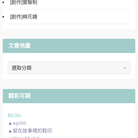
[創作]實聯制
[創作]棉花糖
文章地圖
文
章
地
圖
精彩可期
BLOG
▲wp101
▲留在故事裡的鞋印