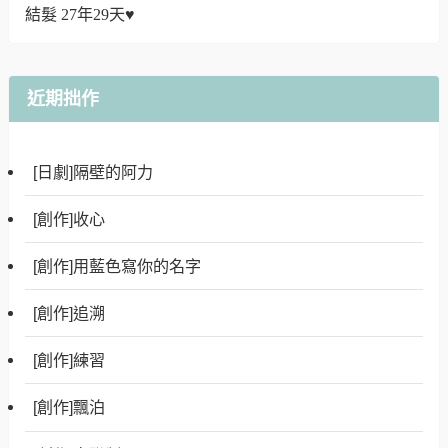
結髮 27年29天♥
近期拙作
[日劇]隔壁的阿力
[創作]收心
[創作]用藍色寫你的名字
[創作]追溯
[創作]練習
[創作]飄泊