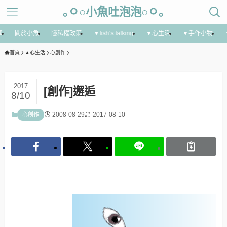
｡ㅇ○小魚吐泡泡○ㅇ｡
享
關於小魚
隱私權政策
▼fish’s talking
▼心生活
▼手作小物
首頁
▲心生活
心創作
2017
[創作]邂逅
8/10
2008-08-29
2017-08-10
心創作