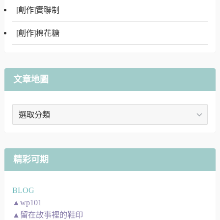
[創作]實聯制
[創作]棉花糖
文章地圖
文
章
地
圖
精彩可期
BLOG
▲wp101
▲留在故事裡的鞋印