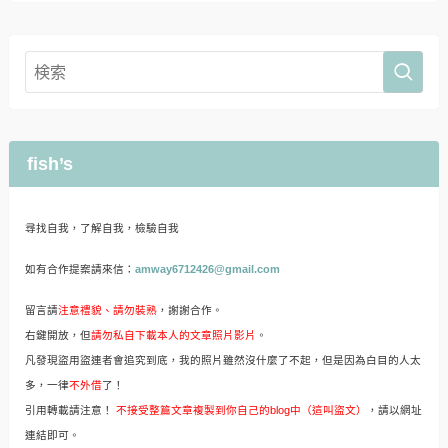
fish’s
尋找自我，了解自我，檢驗自我
如有合作提案請來信：
amway6712426@gmail.com
留言請
注意禮貌、請勿裝熟
，謝謝合作。
右鍵開放，但
請勿私自下載本人的文章照片影片
。
凡發現盜用盜連者會追究到底，我的照片雖然沒什麼了不起，但是因為白目的人太
多，一律
不外借
了！
引用轉載請注意！
不接受整篇文章複製到你自己的blog中（這叫盜文）
，請以網址
連結即可。