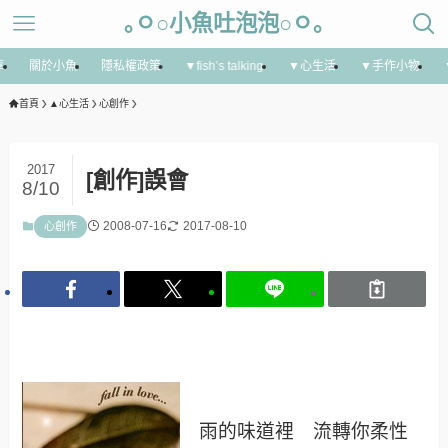
｡ㅇ○小魚吐泡泡○ㅇ｡
享
關於小魚
隱私權政策
▼fish’s talking
▼心生活
▼手作小物
首頁
▲心生活
心創作
2017
[創作]誤會
8/10
2008-07-16
2017-08-10
心創作
雨的味道裡 流轉你柔性