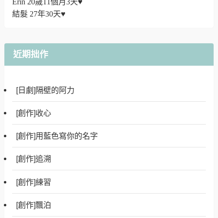
Erin 20歲11個月3天♥
結髮 27年30天♥
近期拙作
[日劇]隔壁的阿力
[創作]收心
[創作]用藍色寫你的名字
[創作]追溯
[創作]練習
[創作]飄泊