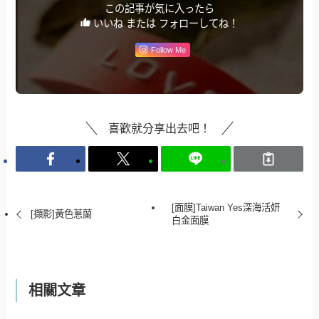
この記事が気に入ったら
いいね または フォローしてね！
Follow Me
喜歡就分享出去吧！
[面膜]Taiwan Yes深海活妍
[擷影]黃色蔥蘭
白金面膜
相關文章