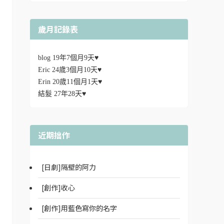
歲月記錄表
blog 19年7個月9天♥
Eric 24歲3個月10天♥
Erin 20歲11個月1天♥
結髮 27年28天♥
近期拙作
[日劇]隔壁的阿力
[創作]收心
[創作]用藍色寫你的名字