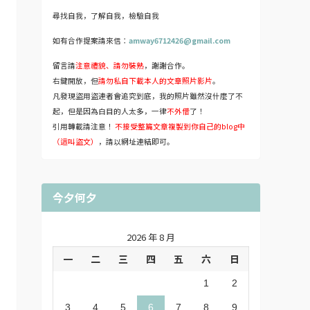
尋找自我，了解自我，檢驗自我
如有合作提案請來信：
amway6712426@gmail.com
留言請
注意禮貌、請勿裝熟
，謝謝合作。
右鍵開放，但
請勿私自下載本人的文章照片影片
。
凡發現盜用盜連者會追究到底，我的照片雖然沒什麼了不
起，但是因為白目的人太多，一律
不外借
了！
引用轉載請注意！
不接受整篇文章複製到你自己的blog中
（這叫盜文）
，請以網址連結即可。
今夕何夕
2026 年 8 月
一
二
三
四
五
六
日
1
2
3
4
5
6
7
8
9