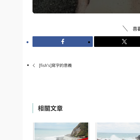
喜
[fish's]寫字的意義
相關文章