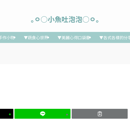
｡ㅇ○小魚吐泡泡○ㅇ｡
手作小物
▼蔬食心世界
▼美麗心得口袋書
▼各式各樣的分