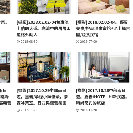
4台東。
[擷影]2018.02.02-04台東池
[擷影]2018.02.02-04。優質
上伯朗大道。寒流中的層層山
美泉/橙品溫泉會館+池上福吉
嵐格外動人
園/蔬食民宿
2018-08-30
2018-07-09
部兩日
[擷影]2017.10.29中部兩日
[擷影]2017.10.28中部兩日
。磁場
遊。嘉義/承憶小鎮慢讀。夢
遊。嘉義/HOTEL HI新民店。
嘉義舊
露冰菓室。日式與懷舊氛圍
時尚簡約的旅店
2017-11-23
2017-11-20