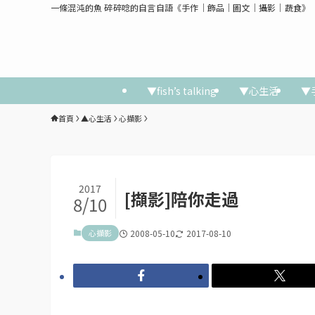
一條混沌的魚 碎碎唸的自言自語《手作│飾品│圖文│攝影│蔬食》
▼fish’s talking
▼心生活
▼
首頁
▲心生活
心擷影
2017
[擷影]陪你走過
8/10
心擷影
2008-05-10
2017-08-10