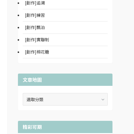
[創作]追溯
[創作]練習
[創作]飄泊
[創作]實聯制
[創作]棉花糖
文章地圖
文
章
地
圖
精彩可期