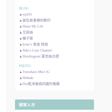
BLOG
▲wp101
▲留在故事裡的鞋印
▲Shine My Life
▲艾莉絲
▲桶子葉
▲Irene’s 食旅.時旅
▲Yuki’s Lazy Channel
▲Shockisgood 夏克絲古德
PHOTO
▲Tomoharu Mori IG
▲Hideaki
▲Dry乾淨風格的國外婚攝
觀覽人次