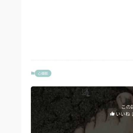
心擷影
この
いいね 