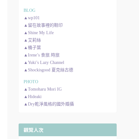
BLOG
▲wp101
▲留在故事裡的鞋印
▲Shine My Life
▲艾莉絲
▲桶子葉
▲Irene’s 食旅.時旅
▲Yuki’s Lazy Channel
▲Shockisgood 夏克絲古德
PHOTO
▲Tomoharu Mori IG
▲Hideaki
▲Dry乾淨風格的國外婚攝
觀覽人次