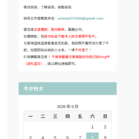
尋找自我，了解自我，檢驗自我
如有合作提案請來信：
amway6712426@gmail.com
留言請
注意禮貌、請勿裝熟
，謝謝合作。
右鍵開放，但
請勿私自下載本人的文章照片影片
。
凡發現盜用盜連者會追究到底，我的照片雖然沒什麼了不
起，但是因為白目的人太多，一律
不外借
了！
引用轉載請注意！
不接受整篇文章複製到你自己的blog中
（這叫盜文）
，請以網址連結即可。
今夕何夕
2026 年 8 月
一
二
三
四
五
六
日
1
2
3
4
5
6
7
8
9