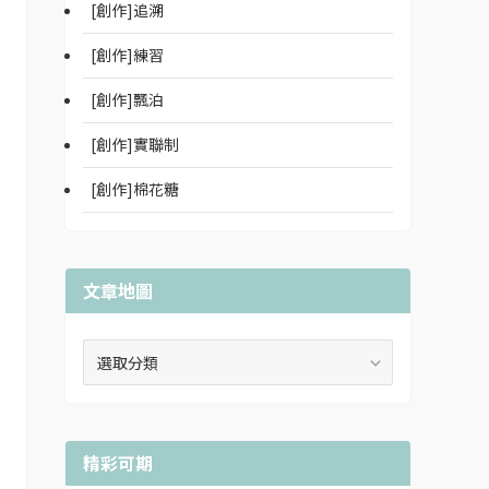
[創作]追溯
[創作]練習
[創作]飄泊
[創作]實聯制
[創作]棉花糖
文章地圖
文
章
地
圖
精彩可期