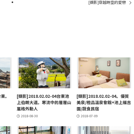
[擷影]穿越時空的愛戀
4台東。
[擷影]2018.02.02-04台東池
[擷影]2018.02.02-04。優質
上伯朗大道。寒流中的層層山
美泉/橙品溫泉會館+池上福吉
嵐格外動人
園/蔬食民宿
2018-08-30
2018-07-09