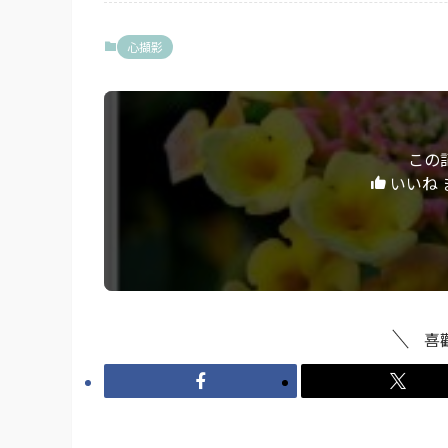
心擷影
この
いいね 
喜