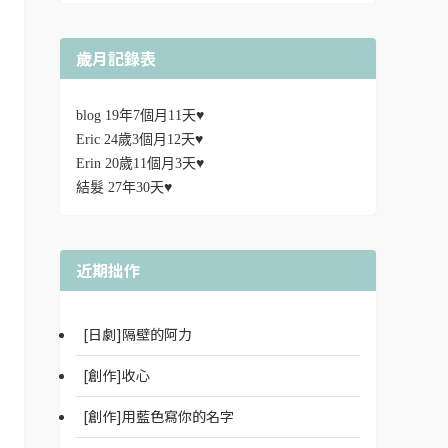
歲月記錄表
blog 19年7個月11天♥
Eric 24歲3個月12天♥
Erin 20歲11個月3天♥
結髮 27年30天♥
近期拙作
[日劇]隔壁的阿力
[創作]收心
[創作]用藍色寫你的名字