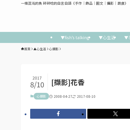
一條混沌的魚 碎碎唸的自言自語《手作│飾品│圖文│攝影│蔬食》
▼fish’s talking
▼心生活
▼
首頁
▲心生活
心擷影
2017
[擷影]花香
8/10
心擷影
2008-04-27
2017-08-10