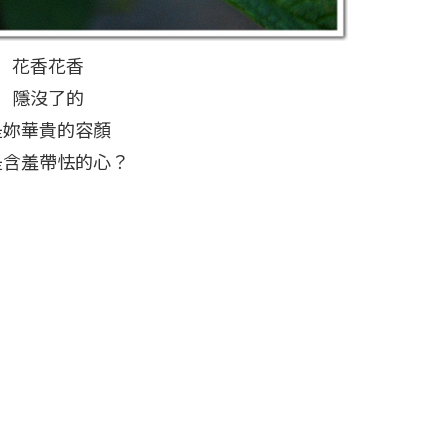
花香花香
隱沒了的
是妳華貴的容顏
是含羞帶怯的心？