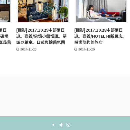
部兩日
[擷影]2017.10.29中部兩日
[擷影]2017.10.28中部兩日
。磁場
遊。嘉義/承憶小鎮慢讀。夢
遊。嘉義/HOTEL HI新民店。
嘉義舊
露冰菓室。日式與懷舊氛圍
時尚簡約的旅店
2017-11-23
2017-11-20