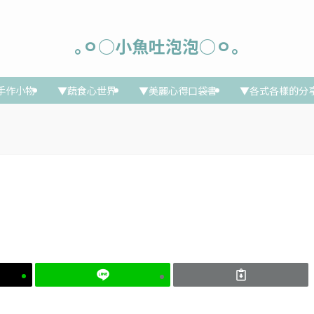
｡ㅇ○小魚吐泡泡○ㅇ｡
手作小物
▼蔬食心世界
▼美麗心得口袋書
▼各式各樣的分