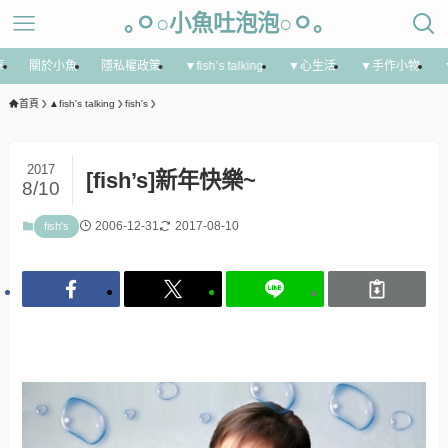
｡ㅇ○小魚吐泡泡○ㅇ｡
享
關於小魚
隱私權政策
▼fish’s talking
▼心生活
▼手作小物
首頁
▲fish's talking
fish's
2017
[fish’s]新年快樂~
8/10
2006-12-31
2017-08-10
fish's