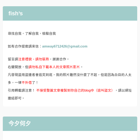
fish’s
尋找自我，了解自我，檢驗自我
如有合作提案請來信：
amway6712426@gmail.com
留言請
注意禮貌、請勿裝熟
，謝謝合作。
右鍵開放，但
請勿私自下載本人的文章照片影片
。
凡發現盜用盜連者會追究到底，我的照片雖然沒什麼了不起，但是因為白目的人太
多，一律
不外借
了！
引用轉載請注意！
不接受整篇文章複製到你自己的blog中（這叫盜文）
，請以網址
連結即可。
今夕何夕