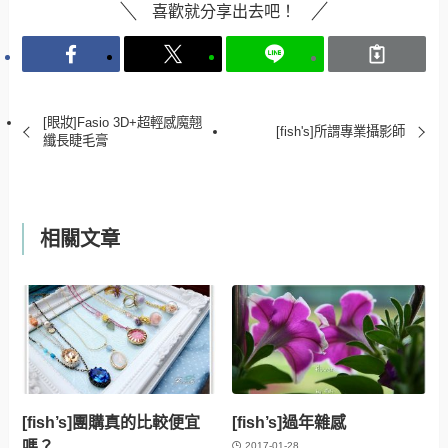
喜歡就分享出去吧！
[眼妝]Fasio 3D+超輕感魔翹
[fish's]所謂專業攝影師
纖長睫毛膏
相關文章
[fish’s]團購真的比較便宜
[fish’s]過年雜感
嗎？
2017-01-28