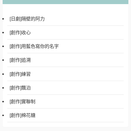
[日劇]隔壁的阿力
[創作]收心
[創作]用藍色寫你的名字
[創作]追溯
[創作]練習
[創作]飄泊
[創作]實聯制
[創作]棉花糖