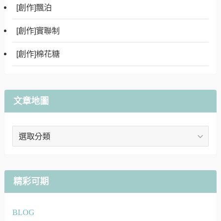
[創作]飄泊
[創作]實聯制
[創作]棉花糖
文章地圖
文
章
地
圖
精彩可期
BLOG