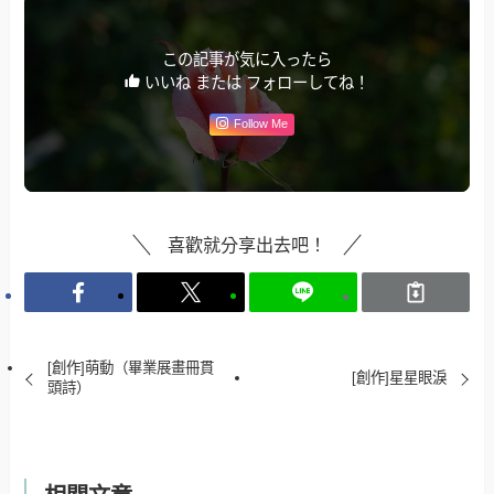
この記事が気に入ったら
いいね または フォローしてね！
Follow Me
喜歡就分享出去吧！
[創作]萌動（畢業展畫冊貫
[創作]星星眼淚
頭詩）