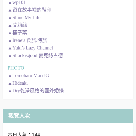
▲wp101
▲留在故事裡的鞋印
▲Shine My Life
▲艾莉絲
▲桶子葉
▲Irene’s 食旅.時旅
▲Yuki’s Lazy Channel
▲Shockisgood 夏克絲古德
PHOTO
▲Tomoharu Mori IG
▲Hideaki
▲Dry乾淨風格的國外婚攝
觀覽人次
本日人氣：144