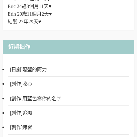
Eric 24歲3個月11天♥
Erin 20歲11個月2天♥
結髮 27年29天♥
近期拙作
[日劇]隔壁的阿力
[創作]收心
[創作]用藍色寫你的名字
[創作]追溯
[創作]練習