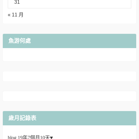
31
« 11 月
魚游何處
歲月記錄表
blog 19年7個月10天♥