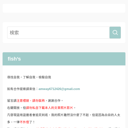
fish’s
尋找自我，了解自我，檢驗自我
如有合作提案請來信：
amway6712426@gmail.com
留言請
注意禮貌、請勿裝熟
，謝謝合作。
右鍵開放，但
請勿私自下載本人的文章照片影片
。
凡發現盜用盜連者會追究到底，我的照片雖然沒什麼了不起，但是因為白目的人太
多，一律
不外借
了！