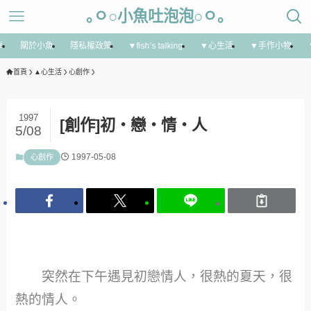
｡ㅇ○小魚吐泡泡○ㅇ｡
享
關於小魚
隱私權政策
▼fish’s talking
▼心生活
▼手作小物
首頁
▲心生活
心創作
1997
[創作]初‧戀‧情‧人
5/08
1997-05-08
心創作
突然在下午遇見初戀情人，很熱的夏天，很
熱的情人。