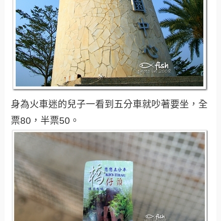
身為火車迷的兒子一看到五分車就吵著要坐，全
票80，半票50。