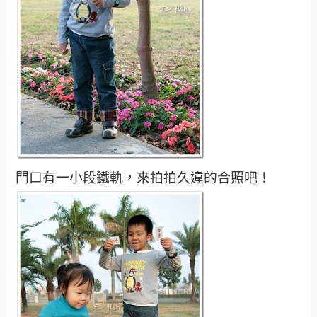
這張若當桌布應該不錯吧？
小子拍照越來越不自然，氣屬我了。