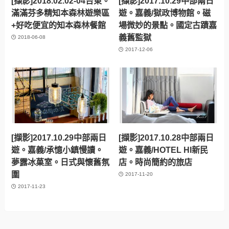
[擷影]2018.02.02-04台東。
[擷影]2018.02.02-04台東。
奇特終點。多良車站
夢迴小野柳
2018-10-17
2018-10-08
[擷影]2018.02.02-04台東池
[擷影]2018.02.02-04。優質
上伯朗大道。寒流中的層層
美泉/橙品溫泉會館+池上福
山嵐格外動人
吉園/蔬食民宿