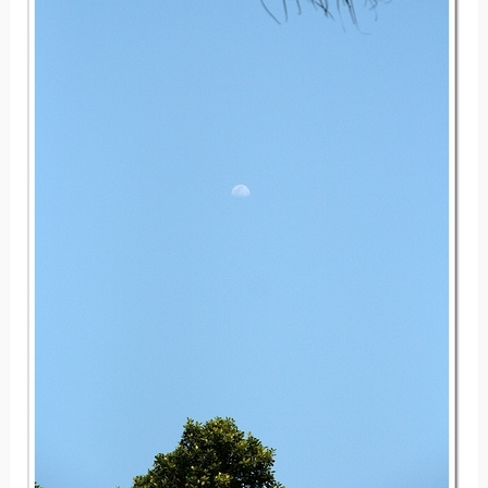
花是咸豐草^^
藍空中竟浮著淡淡的一抹銀月。