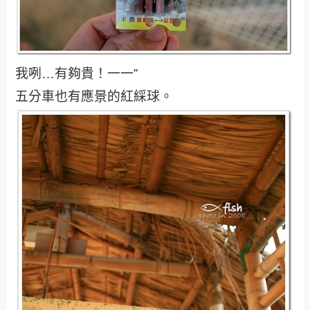
我咧…有夠貴！一一”
五分車也有應景的紅綵球。