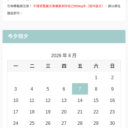
遊。嘉義/承憶小鎮慢讀。
遊。嘉義/HOTEL HI新民
夢露冰菓室。日式與懷舊氛
店。時尚簡約的旅店
圍
2017-11-20
2017-11-23
fish’s