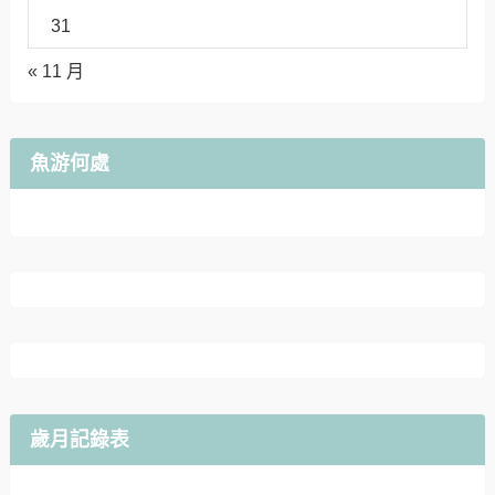
尋找自我，了解自我，檢驗自我
如有合作提案請來信：
amway6712426@gmail.com
留言請
注意禮貌、請勿裝熟
，謝謝合作。
右鍵開放，但
請勿私自下載本人的文章照片影片
。
凡發現盜用盜連者會追究到底，我的照片雖然沒什麼了不起，但是因為白目的人太
多，一律
不外借
了！
引用轉載請注意！
不接受整篇文章複製到你自己的blog中（這叫盜文）
，請以網址
連結即可。
今夕何夕
2026 年 8 月
一
二
三
四
五
六
日
1
2