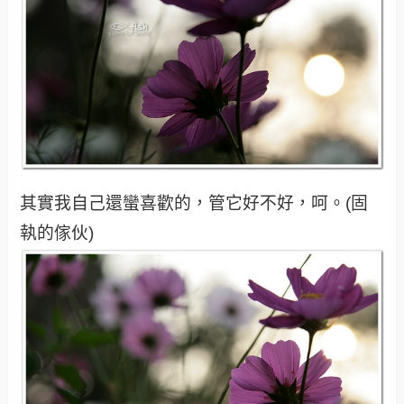
若你問我為何沿路沒有拍，因為路上都是夜總會
居多啦！有誰想看的嗎？
回台糖後發現有一片波斯菊花田~逆光的掌握不
太好，但色階的分佈並沒有特別偏重暗部。