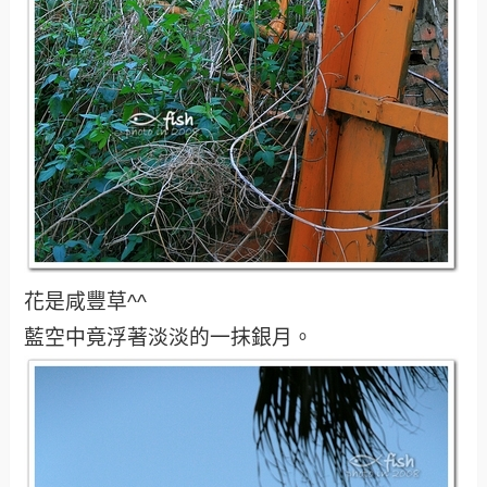
這裡被稱為興糖站~