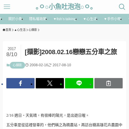
｡ㅇ○小魚吐泡泡○ㅇ｡
享
關於小魚
隱私權政策
▼fish’s talking
▼心生活
▼手作小物
首頁
▲心生活
心擷影
2017
[擷影]2008.02.16戀戀五分車之旅
8/10
2008-02-16
2017-08-10
心擷影
2/16 週日‧天氣晴，有很棒的陽光，是出遊日喔。
五分車是從這裡發車的，他們稱之為精農站。再訪台糖高雄花卉農園中