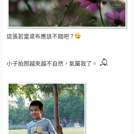
其實我自己還蠻喜歡的，管它好不好，呵。(固
執的傢伙)