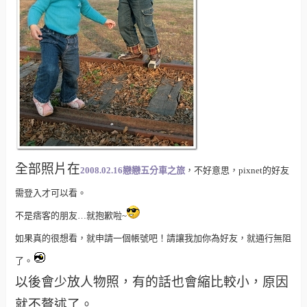
門口有一小段鐵軌，來拍拍久違的合照吧！