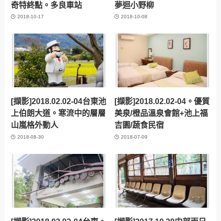
この記事が気に入ったら
いいね または フォローしてね！
Follow Me
喜歡就分享出去吧！
[擷影]休假
[fish's]圓潤生輝的珍珠婚
相關文章