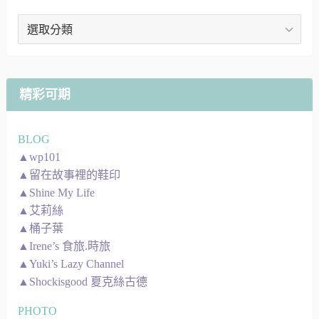
文
章
地
圖
精彩可期
BLOG
▲wp101
▲留在故事裡的鞋印
▲Shine My Life
▲艾莉絲
▲桶子葉
▲Irene’s 食旅.時旅
▲Yuki’s Lazy Channel
▲Shockisgood 夏克絲古德
PHOTO