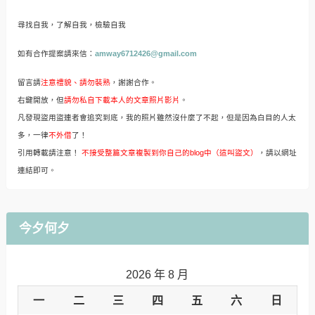
尋找自我，了解自我，檢驗自我
如有合作提案請來信：
amway6712426@gmail.com
留言請
注意禮貌、請勿裝熟
，謝謝合作。
右鍵開放，但
請勿私自下載本人的文章照片影片
。
凡發現盜用盜連者會追究到底，我的照片雖然沒什麼了不起，但是因為白目的人太
多，一律
不外借
了！
引用轉載請注意！
不接受整篇文章複製到你自己的blog中（這叫盜文）
，請以網址
連結即可。
今夕何夕
2026 年 8 月
一
二
三
四
五
六
日