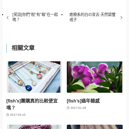
[笑話]你們"稅"有"報"在一起
癒療系的白の宣言-天然碧璽
嗎？
戒子
相關文章
[fish’s]團購真的比較便宜
[fish’s]過年雜感
嗎？
2017-01-28
2017-03-10