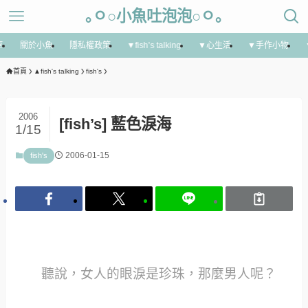
｡ㅇ○小魚吐泡泡○ㅇ｡
享
關於小魚
隱私權政策
▼fish’s talking
▼心生活
▼手作小物
首頁
▲fish's talking
fish's
2006
[fish’s] 藍色淚海
1/15
2006-01-15
fish's
聽說，女人的眼淚是珍珠，那麼男人呢？