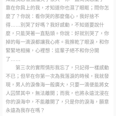
靠在你肩上的我，才知道你也濕了眼眶；問你怎
麼了？你說：看你哭的那麼傷心，我好捨不
得……別哭了好嗎？我好感動，不知道要說什
麼，只能哭著一直點頭。你說：好就別哭了，你
掉的每一滴淚都讓我心疼。我擦乾了眼淚，和你
緊緊地相擁，心裡想：這輩子絕不和你分開
了……
第三次的實際情形我忘了，只記得一樣感動
不已；但早在你第一次為我落淚的時候，我就發
現，男人的淚像海一般廣大，只要一滴便能將女
人囚禁其中，無法離開；而我，也將永遠沈浸在
你的淚海中，不能離開了，只是你的淚海，願意
永遠為我存在嗎？