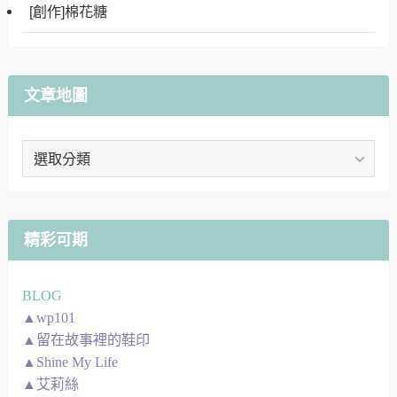
[創作]棉花糖
文章地圖
文
章
地
圖
精彩可期
BLOG
▲wp101
▲留在故事裡的鞋印
▲Shine My Life
▲艾莉絲