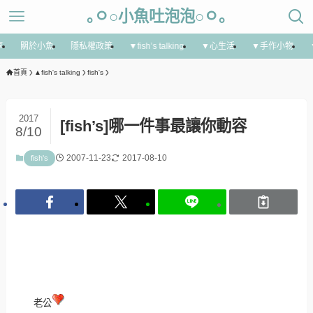
｡ㅇ○小魚吐泡泡○ㅇ｡
享
關於小魚
隱私權政策
▼fish’s talking
▼心生活
▼手作小物
首頁
▲fish's talking
fish's
2017
[fish’s]哪一件事最讓你動容
8/10
2007-11-23
2017-08-10
fish's
老公