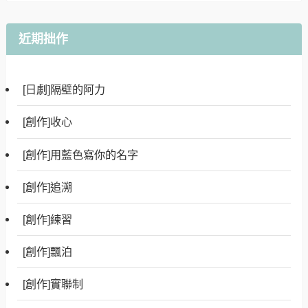
近期拙作
[日劇]隔壁的阿力
[創作]收心
[創作]用藍色寫你的名字
[創作]追溯
[創作]練習
[創作]飄泊
[創作]實聯制