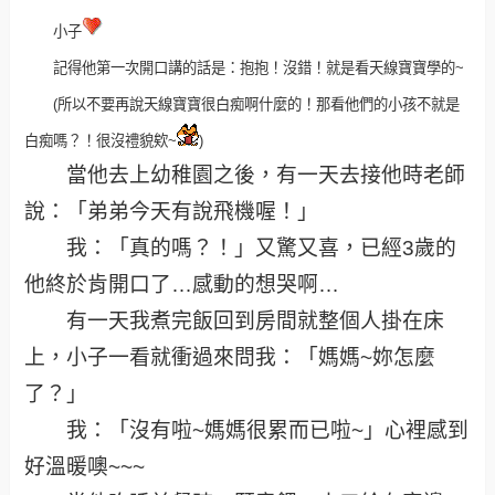
小子
記得他第一次開口講的話是：抱抱！沒錯！就是看天線寶寶學的~
(所以不要再說天線寶寶很白痴啊什麼的！那看他們的小孩不就是
白痴嗎？！很沒禮貌欸~
)
當他去上幼稚園之後，有一天去接他時老師
說：「弟弟今天有說飛機喔！」
我：「真的嗎？！」又驚又喜，已經3歲的
他終於肯開口了…感動的想哭啊…
有一天我煮完飯回到房間就整個人掛在床
上，小子一看就衝過來問我：「媽媽~妳怎麼
了？」
我：「沒有啦~媽媽很累而已啦~」心裡感到
好溫暖噢~~~