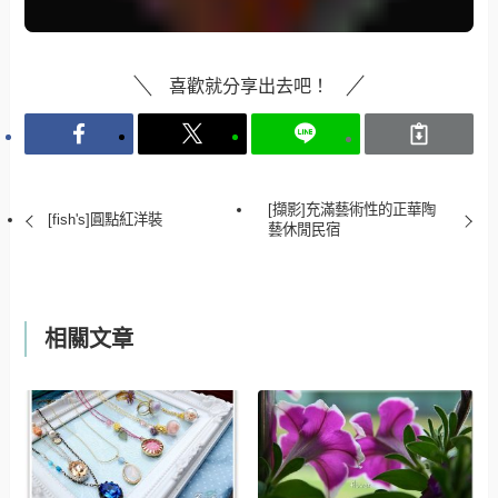
喜歡就分享出去吧！
[擷影]充滿藝術性的正華陶
[fish's]圓點紅洋裝
藝休閒民宿
相關文章