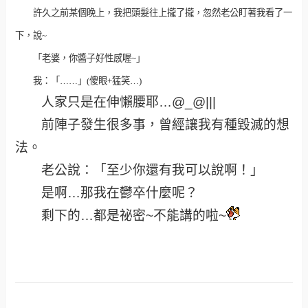
許久之前某個晚上，我把頭髮往上攏了攏，忽然老公盯著我看了一
下，說~
「老婆，你醬子好性感喔~」
我：「……」(傻眼+猛笑…)
人家只是在伸懶腰耶…@_@|||
前陣子發生很多事，曾經讓我有種毀滅的想
法。
老公說：「至少你還有我可以說啊！」
是啊…那我在鬱卒什麼呢？
剩下的…都是祕密~不能講的啦~