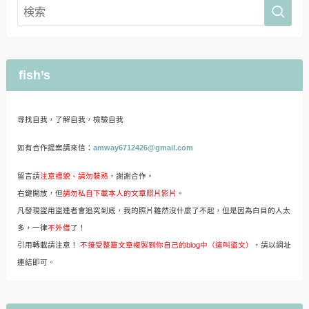
fish’s
尋找自我，了解自我，檢驗自我
如有合作提案請來信：
amway6712426@gmail.com
留言請
注意禮貌、請勿裝熟
，謝謝合作。
右鍵開放，但
請勿私自下載本人的文章照片影片
。
凡發現盜用盜連者會追究到底，我的照片雖然沒什麼了不起，但是因為白目的人太
多，一律
不外借
了！
引用轉載請注意！
不接受整篇文章複製到你自己的blog中（這叫盜文）
，請以網址
連結即可。