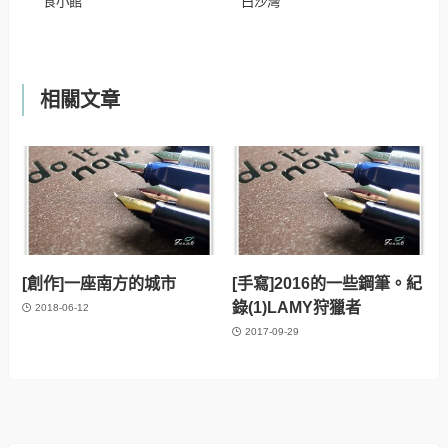
食小館
白沙灣
相關文章
[創作]一座南方的城市
[手寫]2016的一些鋼筆。紀
錄(1)LAMY狩獵者
2018-06-12
2017-09-29