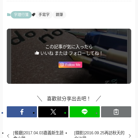
字理行箋
手寫字
鋼筆
この記事が気に入ったら
いいね または フォローしてね！
Follow Me
喜歡就分享出去吧！
[餐廳]2017.04.03嘉義新生蔬
[擷影]2016.09.25再訪秋天的