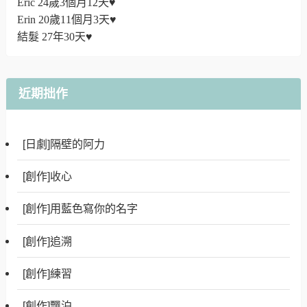
Eric 24歲3個月12天♥
Erin 20歲11個月3天♥
結髮 27年30天♥
近期拙作
[日劇]隔壁的阿力
[創作]收心
[創作]用藍色寫你的名字
[創作]追溯
[創作]練習
[創作]飄泊