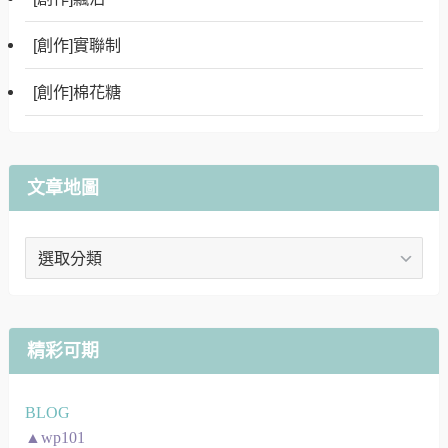
[創作]實聯制
[創作]棉花糖
文章地圖
文
章
地
圖
精彩可期
BLOG
▲wp101