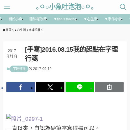
｡ㅇ○小魚吐泡泡○ㅇ｡
享
關於小魚
隱私權政策
▼fish’s talking
▼心生活
▼手作小物
首頁
▲心生活
字理行箋
[手寫]2016.08.15我的起點在字理
2017
9/19
行箋
2017-09-19
字理行箋
一直以來，自認為硬筆字寫得還可以。