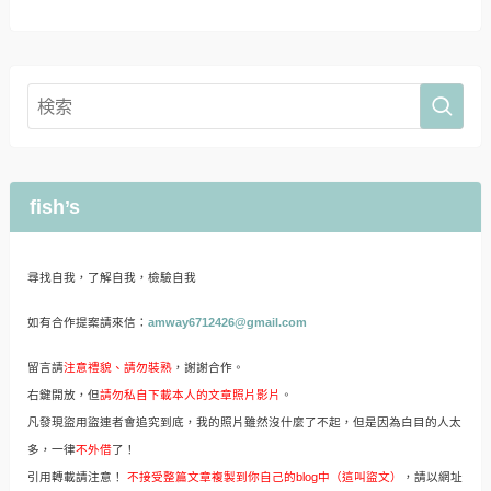
fish’s
尋找自我，了解自我，檢驗自我
如有合作提案請來信：
amway6712426@gmail.com
留言請
注意禮貌、請勿裝熟
，謝謝合作。
右鍵開放，但
請勿私自下載本人的文章照片影片
。
凡發現盜用盜連者會追究到底，我的照片雖然沒什麼了不起，但是因為白目的人太
多，一律
不外借
了！
引用轉載請注意！
不接受整篇文章複製到你自己的blog中（這叫盜文）
，請以網址