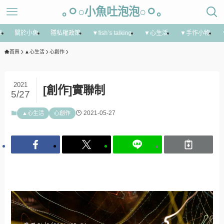
｡ㅇ○小魚吐泡泡○ㅇ｡
享
關於小魚
隱私權政策
▼fish’s talking
▼心生活
▼手作小物
首頁
▲心生活
心創作
2021
[創作]實聯制
5/27
2021-05-27
▲心生活
心創作