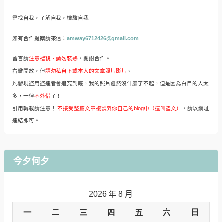
尋找自我，了解自我，檢驗自我
如有合作提案請來信：
amway6712426@gmail.com
留言請
注意禮貌、請勿裝熟
，謝謝合作。
右鍵開放，但
請勿私自下載本人的文章照片影片
。
凡發現盜用盜連者會追究到底，我的照片雖然沒什麼了不起，但是因為白目的人太
多，一律
不外借
了！
引用轉載請注意！
不接受整篇文章複製到你自己的blog中（這叫盜文）
，請以網址
連結即可。
今夕何夕
2026 年 8 月
一
二
三
四
五
六
日