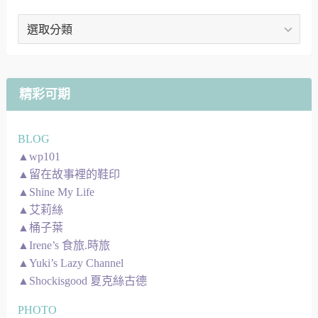
文
章
地
圖
精彩可期
BLOG
▲wp101
▲留在故事裡的鞋印
▲Shine My Life
▲艾莉絲
▲桶子葉
▲Irene’s 食旅.時旅
▲Yuki’s Lazy Channel
▲Shockisgood 夏克絲古德
PHOTO