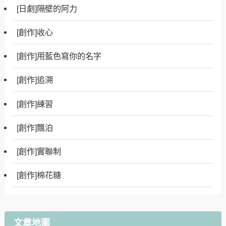
[日劇]隔壁的阿力
[創作]收心
[創作]用藍色寫你的名字
[創作]追溯
[創作]練習
[創作]飄泊
[創作]實聯制
[創作]棉花糖
文章地圖