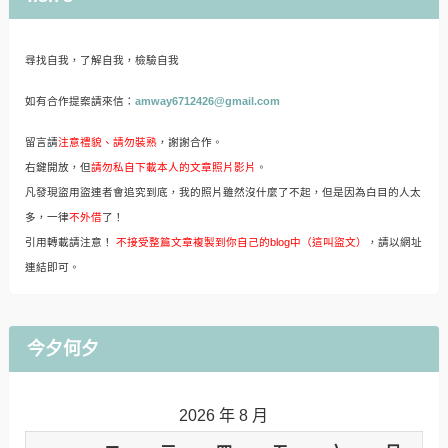
尋找自我，了解自我，檢驗自我
如有合作提案請來信：
amway6712426@gmail.com
留言請
注意禮貌、請勿裝熟
，謝謝合作。
右鍵開放，但
請勿私自下載本人的文章照片影片
。
凡發現盜用盜連者會追究到底，我的照片雖然沒什麼了不起，但是因為白目的人太
多，一律
不外借
了！
引用轉載請注意！
不接受整篇文章複製到你自己的blog中（這叫盜文）
，請以網址
連結即可。
今夕何夕
2026 年 8 月