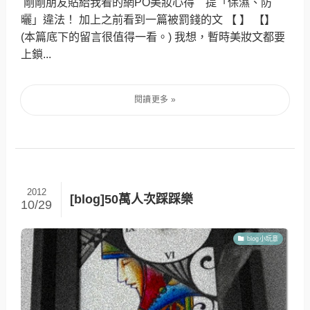
剛剛朋友貼給我看的網PO美妝心得 提「保濕、防
曬」違法！ 加上之前看到一篇被罰錢的文 【 】 【】
(本篇底下的留言很值得一看。) 我想，暫時美妝文都要
上鎖...
2012
[blog]50萬人次踩踩樂
10/29
blog小玩意