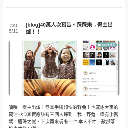
[blog]40萬人次預告。踩踩樂→得主出
2011
8/11
爐！！
blog小玩意
噹噹！得主出爐！恭喜手腳超快的野兔！也感謝大家的
觀注~XD其實應該有三個人踩到，我，野兔，還有小豬
媽。遺珠之憾，下次再來玩啦。^^ 本人不才，敞部落