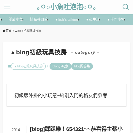
｡ㅇ○小魚吐泡泡○ㅇ｡
享
關於小魚
隱私權政策
▼fish’s talking
▼心生活
▼手作小物
首頁
▲blog初級玩具技房
▲blog初級玩具技房
– category –
▲blog初級玩具技房
blog小玩意
blog問答集
初級版外掛的小玩意~給剛入門的格友們參考
[blog]踩踩樂！654321~~恭喜得主蔡小
2014