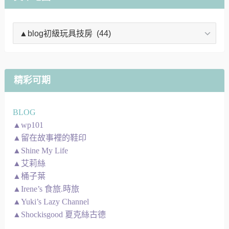
文
章
地
圖
精彩可期
BLOG
▲wp101
▲留在故事裡的鞋印
▲Shine My Life
▲艾莉絲
▲桶子葉
▲Irene’s 食旅.時旅
▲Yuki’s Lazy Channel
▲Shockisgood 夏克絲古德