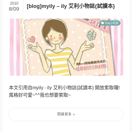
2010
[blog]myily – ily 艾利小物誌{試讀本}
8/09
blog小玩意
本文引用自myily - ily 艾利小物誌{試讀本} 開放索取囉!
風格好可愛~^^我也想要索取~