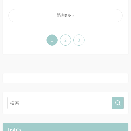
1
2
3
fish’s